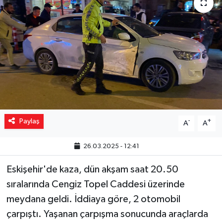
Yaşam
Resmi ilanlar
Paylaş
-
+
A
A
26.03.2025 - 12:41
Eskişehir'de kaza, dün akşam saat 20.50
sıralarında Cengiz Topel Caddesi üzerinde
meydana geldi. İddiaya göre, 2 otomobil
çarpıştı. Yaşanan çarpışma sonucunda araçlarda