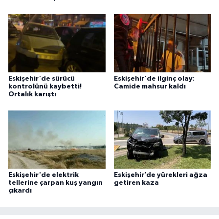
Eskişehir'de sürücü
Eskişehir'de ilginç olay:
kontrolünü kaybetti!
Camide mahsur kaldı
Ortalık karıştı
Eskişehir'de elektrik
Eskişehir’de yürekleri ağza
tellerine çarpan kuş yangın
getiren kaza
çıkardı