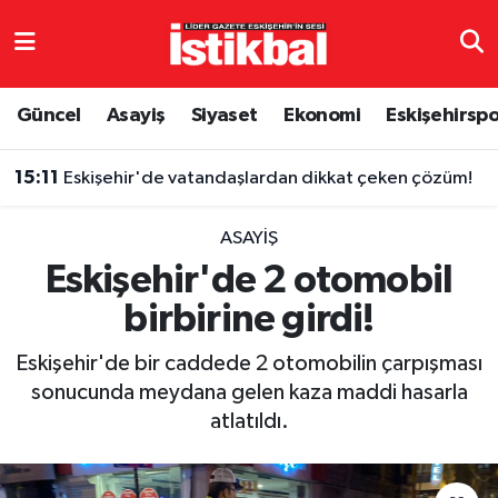
Eskişehirspor
Eskişehir Nöbetçi Eczaneler
Güncel
Asayiş
Siyaset
Ekonomi
Eskişehirsp
Güncel
Eskişehir Hava Durumu
15:11
Eskişehir'de vatandaşlardan dikkat çeken çözüm!
Asayiş
Eskişehir Namaz Vakitleri
ASAYIŞ
Siyaset
Eskişehir Trafik Yoğunluk Haritası
Eskişehir'de 2 otomobil
birbirine girdi!
Spor
TFF 3.Lig 4.Grup Puan Durumu ve Fikstür
Eskişehir'de bir caddede 2 otomobilin çarpışması
Eğitim
Tüm Manşetler
sonucunda meydana gelen kaza maddi hasarla
atlatıldı.
Ekonomi
Son Dakika Haberleri
Sağlık
Haber Arşivi