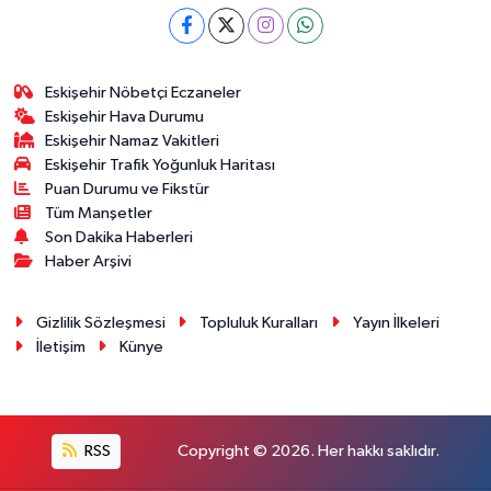
Eskişehir Nöbetçi Eczaneler
Eskişehir Hava Durumu
Eskişehir Namaz Vakitleri
Eskişehir Trafik Yoğunluk Haritası
Puan Durumu ve Fikstür
Tüm Manşetler
Son Dakika Haberleri
Haber Arşivi
Gizlilik Sözleşmesi
Topluluk Kuralları
Yayın İlkeleri
İletişim
Künye
RSS
Copyright © 2026. Her hakkı saklıdır.