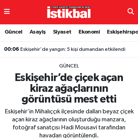
Eskişehirspor
Eskişehir Nöbetçi Eczaneler
Güncel
Asayiş
Siyaset
Ekonomi
Eskişehirsp
Güncel
Eskişehir Hava Durumu
00:06
Eskişehir'de yangın: 5 kişi dumandan etkilendi
Asayiş
Eskişehir Namaz Vakitleri
GÜNCEL
Siyaset
Eskişehir Trafik Yoğunluk Haritası
Eskişehir’de çiçek açan
kiraz ağaçlarının
Spor
TFF 3.Lig 4.Grup Puan Durumu ve Fikstür
görüntüsü mest etti
Eğitim
Tüm Manşetler
Eskişehir’in Mihalıççık ilçesinde dalları beyaz çiçek
Ekonomi
Son Dakika Haberleri
açan kiraz ağaçlarının oluşturduğu manzara,
fotoğraf sanatçısı Hadi Mousavi tarafından
Sağlık
Haber Arşivi
havadan görüntülendi.