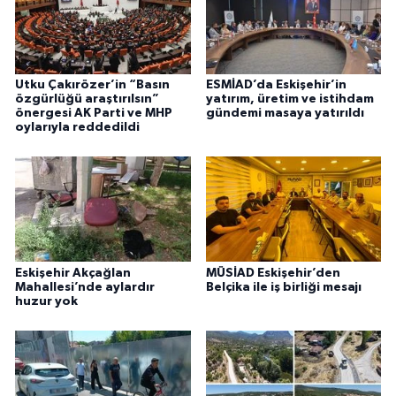
Utku Çakırözer’in “Basın
ESMİAD’da Eskişehir’in
özgürlüğü araştırılsın”
yatırım, üretim ve istihdam
önergesi AK Parti ve MHP
gündemi masaya yatırıldı
oylarıyla reddedildi
Eskişehir Akçağlan
MÜSİAD Eskişehir’den
Mahallesi’nde aylardır
Belçika ile iş birliği mesajı
huzur yok