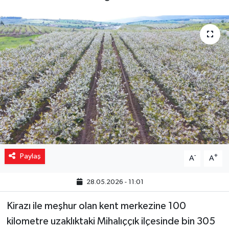
Yaşam
Resmi ilanlar
Paylaş
-
+
A
A
28.05.2026 - 11:01
Kirazı ile meşhur olan kent merkezine 100
kilometre uzaklıktaki Mihalıççık ilçesinde bin 305