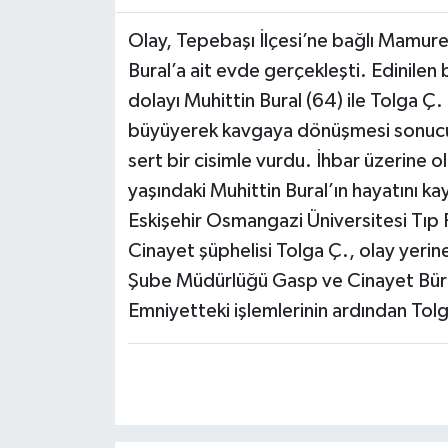
Olay, Tepebaşı İlçesi’ne bağlı Mamure
Bural’a ait evde gerçekleşti. Edinilen
dolayı Muhittin Bural (64) ile Tolga Ç.
büyüyerek kavgaya dönüşmesi sonucu T
sert bir cisimle vurdu. İhbar üzerine o
yaşındaki Muhittin Bural’ın hayatını kay
Eskişehir Osmangazi Üniversitesi Tıp 
Cinayet şüphelisi Tolga Ç., olay yerin
Şube Müdürlüğü Gasp ve Cinayet Büro A
Emniyetteki işlemlerinin ardından Tolg