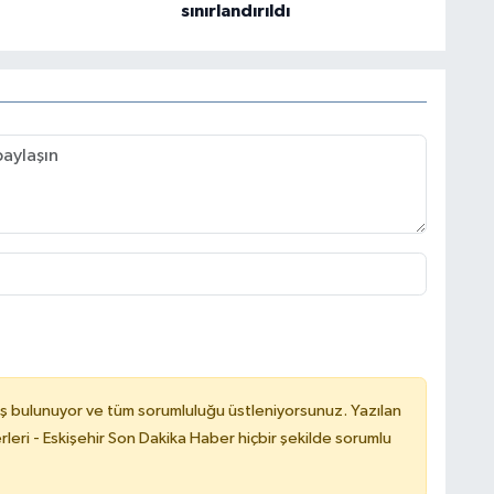
sınırlandırıldı
ş bulunuyor ve tüm sorumluluğu üstleniyorsunuz. Yazılan
leri - Eskişehir Son Dakika Haber hiçbir şekilde sorumlu