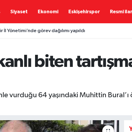
ş
Siyaset
Ekonomi
Eskişehirspor
Resmi ila
r İl Yönetimi’nde görev dağılımı yapıldı
kanlı biten tartışm
simle vurduğu 64 yaşındaki Muhittin Bural’ı
Y