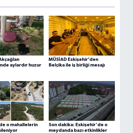
 Akçağlan
MÜSİAD Eskişehir’den
’nde aylardır huzur
Belçika ile iş birliği mesajı
de o mahallelerin
Son dakika: Eskişehir'de o
nileniyor
meydanda bazı etkinlikler