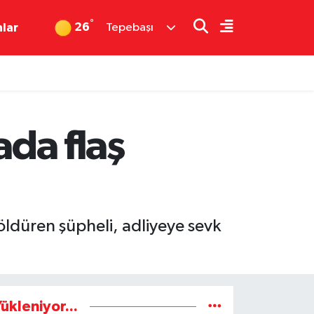
°
26
nlar
Tepebaşı
ada flaş
 öldüren şüpheli, adliyeye sevk
ükleniyor...