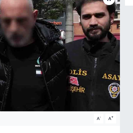
-
+
A
A