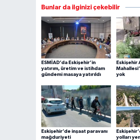
Bunlar da ilginizi çekebilir
ESMİAD’da Eskişehir’in
Eskişehir
yatırım, üretim ve istihdam
Mahallesi
gündemi masaya yatırıldı
yok
Eskişehir’de inşaat paravanı
Eskişehir’
mağduriyeti
yolları ye