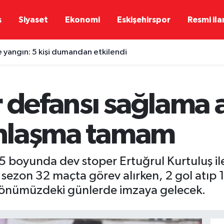
ş
Siyaset
Ekonomi
Eskişehirspor
Resmi ila
e yangın: 5 kişi dumandan etkilendi
 defansı sağlama a
 anlaşma tamam
5 boyunda dev stoper Ertuğrul Kurtuluş ile
ezon 32 maçta görev alırken, 2 gol atıp 1 
u önümüzdeki günlerde imzaya gelecek.