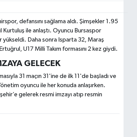
hirspor, defansını sağlama aldı. Şimşekler 1.95
Kurtuluş ile anlaştı. Oyuncu Bursaspor
ar yükseldi. Daha sonra Isparta 32, Maraş
Ertuğrul, U17 Milli Takım formasını 2 kez giydi.
MZAYA GELECEK
sıyla 31 maçın 31'ine de ilk 11'de başladı ve
 Yönetim oyuncu ile her konuda anlaşırken.
ehir’e gelerek resmi imzayı atıp resmin