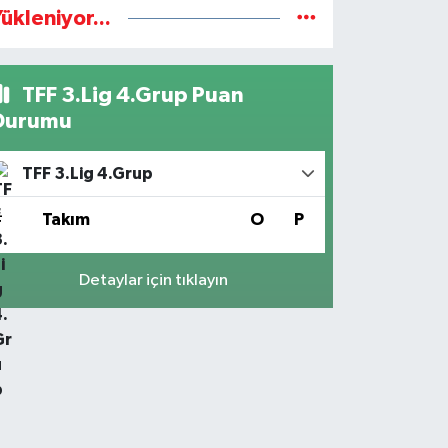
ükleniyor...
TFF 3.Lig 4.Grup Puan
Durumu
TFF 3.Lig 4.Grup
#
Takım
O
P
Detaylar için tıklayın