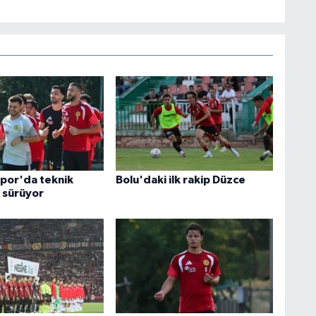
spor'da teknik
Bolu'daki ilk rakip Düzce
r sürüyor