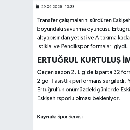
29.06.2026 - 13:28
Transfer çalışmalarını sürdüren Eskişe
boyundaki savunma oyuncusu Ertuğrul 
altyapısından yetişti ve A takıma kad
İstiklal ve Pendikspor formaları giydi. 
ERTUĞRUL KURTULUŞ İ
Geçen sezon 2. Lig'de Isparta 32 forma
2 gol 1 asistlik performans sergiledi.
Ertuğrul’un önümüzdeki günlerde Eskiş
Eskişehirsporlu olması bekleniyor.
Kaynak:
Spor Servisi