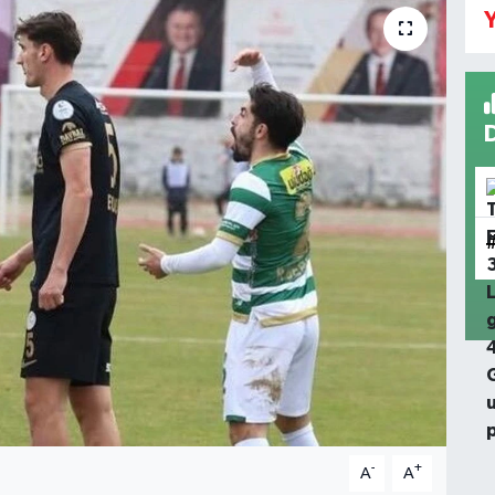
Y
-
+
A
A