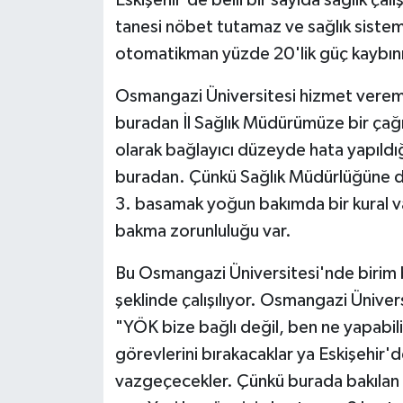
Eskişehir'de belli bir sayıda sağlık ç
tanesi nöbet tutamaz ve sağlık sistem
otomatikman yüzde 20'lik güç kaybın
Osmangazi Üniversitesi hizmet vereme
buradan İl Sağlık Müdürümüze bir çağrı
olarak bağlayıcı düzeyde hata yapıld
buradan. Çünkü Sağlık Müdürlüğüne
3. basamak yoğun bakımda bir kural va
bakma zorunluluğu var.
Bu Osmangazi Üniversitesi'nde birim 
şeklinde çalışılıyor. Osmangazi Ünivers
"YÖK bize bağlı değil, ben ne yapabili
görevlerini bırakacaklar ya Eskişehir'
vazgeçecekler. Çünkü burada bakılan h