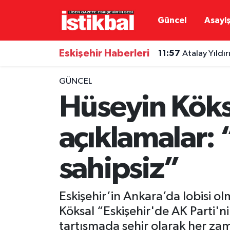
Güncel
Asayi
Eskişehirspor
Eskişehir Nöbetçi Eczaneler
Eskişehir Haberleri
11:57
Atalay Yıldı
Güncel
Eskişehir Hava Durumu
GÜNCEL
Asayiş
Eskişehir Namaz Vakitleri
Hüseyin Köksa
Siyaset
Eskişehir Trafik Yoğunluk Haritası
açıklamalar: 
Spor
TFF 3.Lig 4.Grup Puan Durumu ve Fikstür
sahipsiz”
Eğitim
Tüm Manşetler
Eskişehir’in Ankara’da lobisi 
Ekonomi
Son Dakika Haberleri
Köksal “Eskişehir'de AK Parti'ni
Sağlık
Haber Arşivi
tartışmada şehir olarak her zama