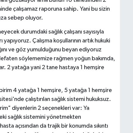
alışanı gözüküyor ama bunun 10 tanesinden 2
inde çalışamaz raporuna sahip. Yani bu sizin
ıza sebep oluyor.
yecek durumdaki sağlık çalışanı sayısıyla
 yapıyoruz. Çalışma koşullarının artık hukuki
ığını ve göz yumulduğunu beyan ediyoruz
 defaten söylememize rağmen yoğun bakımda,
r. 2 yatağa yani 2 tane hastaya 1 hemşire
birim 4 yatağa 1 hemşire, 5 yatağa 1 hemşire
itesi'nde çalıştırılan sağlık sistemi hukuksuz.
rim" diyenlerin 2 seçenekleri var: Ya
deki sağlık sistemini yönetmekten
asta açısından da trajik bir konumda sıkıntı