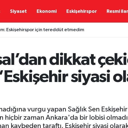
ş
Siyaset
Ekonomi
Eskişehirspor
Resmi ila
rım: Eskişehirspor için tereddüt etmedim
l’dan dikkat çeki
“Eskişehir siyasi o
olmadığına vurgu yapan Sağlık Sen Eskişeh
n hiçbir zaman Ankara'da bir lobisi olmadı.
n kaybeden taraftı. Eskişehir siyasi olarak