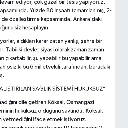
 devam ediyor, çok güzel bir tesis yapıyoruz.
e kapsamında. Yüzde 80 inşaatı tamamlanmış, 2-
yer de özelleştirme kapsamında. Ankara'daki
uğunu siz hesaplayın.
orlar, aldıkları karar zaten yanlış, şehre bir
ar. Tabii ki devlet siyasi olarak zaman zaman
 çıkartabilir, şu yapabilir bu yapabilir ama
ahipsiz ki bu 6 milletvekili tarafından, buradaki
ş.
LIŞTIRILAN SAĞLIK SİSTEMİ HUKUKSUZ”
lmadığını dile getiren Köksal, Osmangazi
isteminin hukuksuz olduğunu savundu. Köksal,
n yetmediğini ifade etmek istiyoruz.