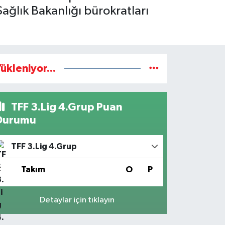
Sağlık Bakanlığı bürokratları
ükleniyor...
TFF 3.Lig 4.Grup Puan
Durumu
TFF 3.Lig 4.Grup
#
Takım
O
P
Detaylar için tıklayın