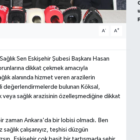
-
+
A
A
 Sağlık Sen Eskişehir Şubesi Başkanı Hasan
sorunlarına dikkat çekmek amacıyla
ğlık alanında hizmet veren arazilerin
ili değerlendirmelerde bulunan Köksal,
veya sağlık arazisinin özelleşmediğine dikkat
bir zaman Ankara'da bir lobisi olmadı. Ben
sağlık çalışanıyız, teşhisi düzgün
n. Eskişehir çok basit bir tartışmada şehir