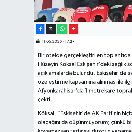
11.05.2026 - 17:27
Bir otelde gerçekleştirilen toplantıda
Hüseyin Köksal Eskişehir’deki sağlık 
açıklamalarda bulundu. Eskişehir’de sa
özeleştirme kapsamına alınması ile ilg
Afyonkarahisar'da 1 metrekare toprak 
çekti.
Köksal, “Eskişehir'de AK Parti'nin hiç
olacağını da düşünmüyorum; çünkü biz 
koyamazsan tedaviyi düzgün yapamazsı