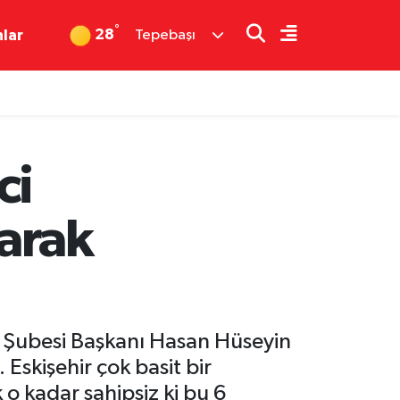
°
28
nlar
Tepebaşı
ci
larak
ir Şubesi Başkanı Hasan Hüseyin
 Eskişehir çok basit bir
 o kadar sahipsiz ki bu 6