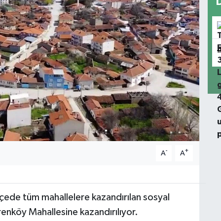
-
+
A
A
lçede tüm mahallelere kazandırılan sosyal
renköy Mahallesine kazandırılıyor.