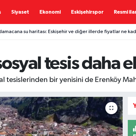
ş
Siyaset
Ekonomi
Eskişehirspor
Resmi ila
damacana su haritası: Eskişehir ve diğer illerde fiyatlar ne ka
sosyal tesis daha e
al tesislerinden bir yenisini de Erenköy Ma
Y