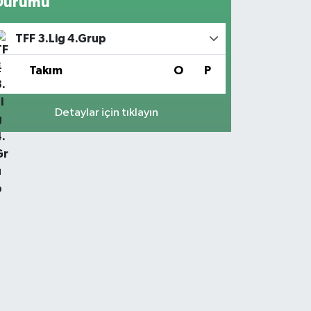
Durumu
TFF 3.Lig 4.Grup
#
Takım
O
P
Detaylar için tıklayın