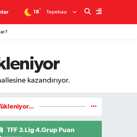
°
18
nlar
Tepebaşı
dar?
kleniyor
hallesine kazandırıyor.
ükleniyor...
TFF 3.Lig 4.Grup Puan