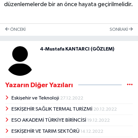
düzenlemelerde bir an önce hayata geçirilmelidir.
ÖNCEKI
SONRAKI
4-Mustafa KANTARCI (GÖZLEM)
Yazarın Diğer Yazıları
Eskişehir ve Teknoloji
27.12.2022
ESKİŞEHİR SAĞLIK TERMAL TURİZMİ
20.12.2022
ESO AKADEMİ TÜRKİYE BİRİNCİSİ
19.12.2022
ESKİŞEHİR VE TARIM SEKTÖRÜ
14.12.2022