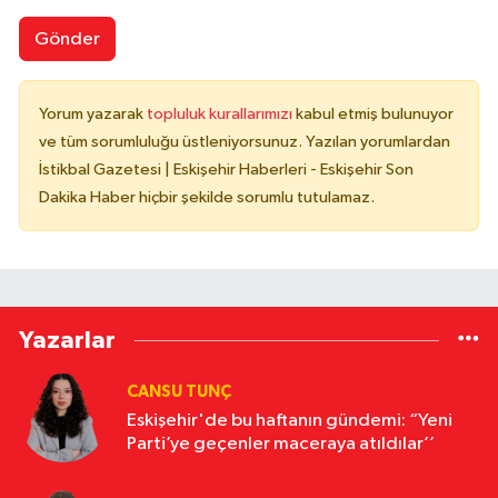
Gönder
Yorum yazarak
topluluk kurallarımızı
kabul etmiş bulunuyor
ve tüm sorumluluğu üstleniyorsunuz. Yazılan yorumlardan
İstikbal Gazetesi | Eskişehir Haberleri - Eskişehir Son
Dakika Haber hiçbir şekilde sorumlu tutulamaz.
Yazarlar
CANSU TUNÇ
Eskişehir'de bu haftanın gündemi: “Yeni
Parti’ye geçenler maceraya atıldılar’’