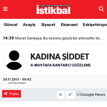
Eskişehirspor
Eskişehir Nöbetçi Eczaneler
Güncel
Asayiş
Siyaset
Ekonomi
Eskişehirsp
Güncel
Eskişehir Hava Durumu
14:35
Murat Sarıkaya: Bu sezonu güçlü bir atmosfer ile açacağız
Asayiş
Eskişehir Namaz Vakitleri
Siyaset
Eskişehir Trafik Yoğunluk Haritası
KADINA ŞİDDET
4-MUSTAFA KANTARCI (GÖZLEM)
Spor
TFF 3.Lig 4.Grup Puan Durumu ve Fikstür
Eğitim
Tüm Manşetler
29.11.2013 - 09:42
YAYINLANMA
Ekonomi
Son Dakika Haberleri
Paylaş
-
+
A
A
Sağlık
Haber Arşivi