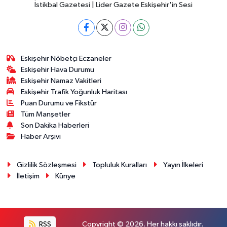
İstikbal Gazetesi | Lider Gazete Eskişehir'in Sesi
Eskişehir Nöbetçi Eczaneler
Eskişehir Hava Durumu
Eskişehir Namaz Vakitleri
Eskişehir Trafik Yoğunluk Haritası
Puan Durumu ve Fikstür
Tüm Manşetler
Son Dakika Haberleri
Haber Arşivi
Gizlilik Sözleşmesi
Topluluk Kuralları
Yayın İlkeleri
İletişim
Künye
RSS
Copyright © 2026. Her hakkı saklıdır.