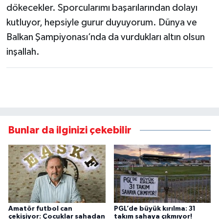
dökecekler. Sporcularımı başarılarından dolayı
kutluyor, hepsiyle gurur duyuyorum. Dünya ve
Balkan Şampiyonası’nda da vurdukları altın olsun
inşallah.
Bunlar da ilginizi çekebilir
Amatör futbol can
PGL’de büyük kırılma: 31
çekişiyor: Çocuklar sahadan
takım sahaya çıkmıyor!