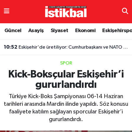
Eskişehirspor
Eskişehir Nöbetçi Eczaneler
Güncel
Asayiş
Siyaset
Ekonomi
Eskişehirsp
Güncel
Eskişehir Hava Durumu
10:52
Eskişehir'de üretiliyor: Cumhurbaşkanı ve NATO liderlerinin de tercihi oldu
Asayiş
Eskişehir Namaz Vakitleri
SPOR
Siyaset
Eskişehir Trafik Yoğunluk Haritası
Kick-Boksçular Eskişehir’i
gururlandırdı
Spor
TFF 3.Lig 4.Grup Puan Durumu ve Fikstür
Türkiye Kick-Boks Şampiyonası 06-14 Haziran
Eğitim
Tüm Manşetler
tarihleri arasında Mardin ilinde yapıldı. Söz konusu
faaliyete katılım sağlayan sporcular Eskişehir’i
Ekonomi
Son Dakika Haberleri
gururlandırdı.
Sağlık
Haber Arşivi