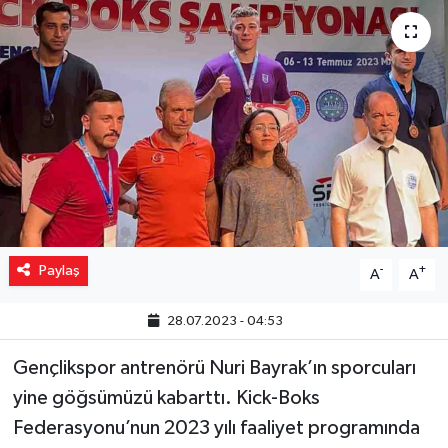
Yaşam
Resmi ilanlar
Paylaş
-
+
A
A
28.07.2023 - 04:53
Gençlikspor antrenörü Nuri Bayrak’ın sporcuları
yine göğsümüzü kabarttı. Kick-Boks
Federasyonu’nun 2023 yılı faaliyet programında