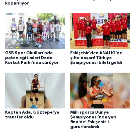
koparılıyor
GSB Spor Okulları’nda
Eskişehir’den ANALİG’de
paten eğitimleri Dede
çifte başarı! Türkiye
Korkut Parkı’nda sürüyor
Şampiyonası bileti geldi
Kaptan Ada, Göztepe'ye
Milli sporcu Dünya
transfer oldu
Şampiyonası’nda yarı
finalde! Eskişehir'i
gururlandırdı