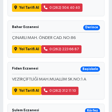
Yol Tarifi Al
0 (262) 504 40 40
Bahar Eczanesi
Derince
ÇINARLI MAH. ÖNDER CAD. NO:86
Yol Tarifi Al
0 (262) 223 66 87
Fidan Eczanesi
Başiskele
VEZİRÇİFTLİĞİ MAH.MUALLİM SK.NO:1 A
Yol Tarifi Al
0 (262) 312 11 10
Şulem Eczanesi
Körfez