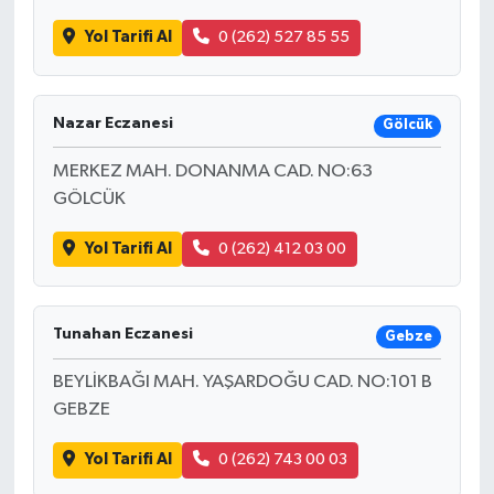
Yol Tarifi Al
0 (262) 527 85 55
Nazar Eczanesi
Gölcük
MERKEZ MAH. DONANMA CAD. NO:63
GÖLCÜK
Yol Tarifi Al
0 (262) 412 03 00
Tunahan Eczanesi
Gebze
BEYLİKBAĞI MAH. YAŞARDOĞU CAD. NO:101 B
GEBZE
Yol Tarifi Al
0 (262) 743 00 03