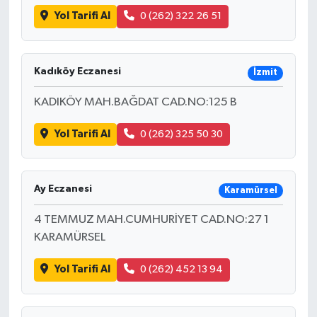
Yol Tarifi Al
0 (262) 322 26 51
Kadıköy Eczanesi
İzmit
KADIKÖY MAH.BAĞDAT CAD.NO:125 B
Yol Tarifi Al
0 (262) 325 50 30
Ay Eczanesi
Karamürsel
4 TEMMUZ MAH.CUMHURİYET CAD.NO:27 1
KARAMÜRSEL
Yol Tarifi Al
0 (262) 452 13 94