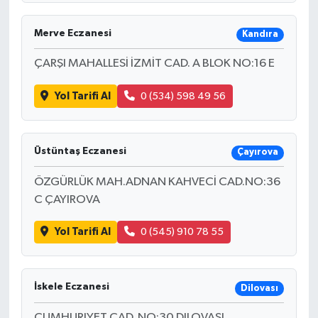
Merve Eczanesi
Kandıra
ÇARŞI MAHALLESİ İZMİT CAD. A BLOK NO:16 E
Yol Tarifi Al
0 (534) 598 49 56
Üstüntaş Eczanesi
Çayırova
ÖZGÜRLÜK MAH.ADNAN KAHVECİ CAD.NO:36
C ÇAYIROVA
Yol Tarifi Al
0 (545) 910 78 55
İskele Eczanesi
Dilovası
CUMHURIYET CAD. NO:30 DILOVASI