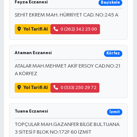
Feyza Eczanesi
Başiskele
ŞEHİT EKREM MAH. HÜRRİYET CAD. NO:245 A
Yol Tarifi Al
0 (262) 342 25 00
Ataman Eczanesi
Körfez
ATALAR MAH.MEHMET AKİF ERSOY CAD.NO:21
A KÖRFEZ
Yol Tarifi Al
0 (533) 250 29 72
Tuana Eczanesi
İzmit
TOPÇULAR MAH.GAZANFER BİLGE BUL.TUANA
3 SİTESİ F BLOK NO:172F 60 İZMİT