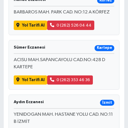
Körfez
BARBAROS MAH. PARK CAD. NO:12 A KÖRFEZ
Yol Tarifi Al
0 (262) 526 04 44
Sümer Eczanesi
Kartepe
ACISU MAH.SAPANCAYOLU CAD.NO:428 D
KARTEPE
Yol Tarifi Al
0 (262) 353 46 36
Aydın Eczanesi
İzmit
YENIDOGAN MAH. HASTANE YOLU CAD. NO:11
B İZMİT