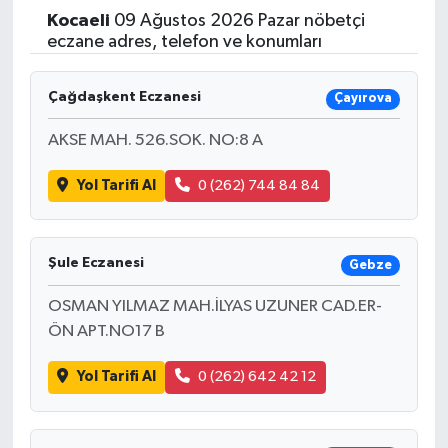
Kocaeli
09 Ağustos 2026 Pazar nöbetçi
Yaşam
eczane adres, telefon ve konumları
Resmi ilanlar
Çağdaşkent Eczanesi
Çayırova
AKSE MAH. 526.SOK. NO:8 A
Yol Tarifi Al
0 (262) 744 84 84
Şule Eczanesi
Gebze
OSMAN YILMAZ MAH.İLYAS UZUNER CAD.ER-
ÖN APT.NO17 B
Yol Tarifi Al
0 (262) 642 42 12