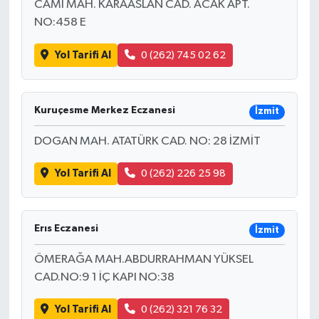
CAMİ MAH. KARAASLAN CAD. ACAK APT.
NO:458 E
Yol Tarifi Al
0 (262) 745 02 62
Kuruçesme Merkez Eczanesi
İzmit
DOGAN MAH. ATATÜRK CAD. NO: 28 İZMİT
Yol Tarifi Al
0 (262) 226 25 98
Erıs Eczanesi
İzmit
ÖMERAĞA MAH.ABDURRAHMAN YÜKSEL
CAD.NO:9 1 İÇ KAPI NO:38
Yol Tarifi Al
0 (262) 321 76 32