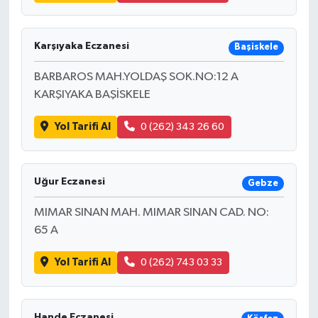
Karşıyaka Eczanesi
Başiskele
BARBAROS MAH.YOLDAŞ SOK.NO:12 A
KARŞIYAKA BAŞİSKELE
Yol Tarifi Al
0 (262) 343 26 60
Uğur Eczanesi
Gebze
MIMAR SINAN MAH. MIMAR SINAN CAD. NO:
65 A
Yol Tarifi Al
0 (262) 743 03 33
Hande Eczanesi