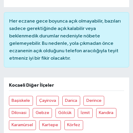
Her eczane gece boyunca açık olmayabilir, bazıları
sadece gerektiğinde açık kalabilir veya
beklenmedik durumlar nedeniyle nöbete
gelemeyebilir. Bu nedenle, yola çıkmadan önce
eczanenin açık olduğunu telefon aracılığıyla teyit
etmeniz iyi bir fikir olacaktır.
Kocaeli Diğer İlçeler
Başiskele
Çayirova
Darica
Derince
Dilovasi
Gebze
Gölcük
İzmit
Kandira
Karamürsel
Kartepe
Körfez