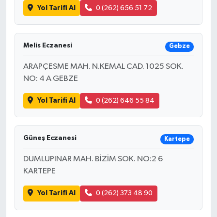
Yol Tarifi Al
0 (262) 656 51 72
Melis Eczanesi
Gebze
ARAPÇESME MAH. N.KEMAL CAD. 1025 SOK.
NO: 4 A GEBZE
Yol Tarifi Al
0 (262) 646 55 84
Güneş Eczanesi
Kartepe
DUMLUPINAR MAH. BİZİM SOK. NO:2 6
KARTEPE
Yol Tarifi Al
0 (262) 373 48 90