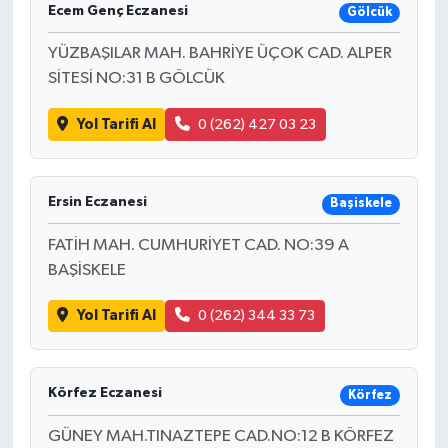
Ecem Genç Eczanesi
Gölcük
YÜZBAŞILAR MAH. BAHRİYE ÜÇOK CAD. ALPER
SİTESİ NO:31 B GÖLCÜK
Yol Tarifi Al
0 (262) 427 03 23
Ersin Eczanesi
Başiskele
FATİH MAH. CUMHURİYET CAD. NO:39 A
BAŞİSKELE
Yol Tarifi Al
0 (262) 344 33 73
Körfez Eczanesi
Körfez
GÜNEY MAH.TINAZTEPE CAD.NO:12 B KÖRFEZ