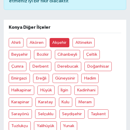
etmeniz iyi bir fikir olacaktır.
Konya Diğer İlçeler
Ahirli
Akören
Akşehir
Altinekin
Beyşehir
Bozkir
Cihanbeyli
Çeltik
Çumra
Derbent
Derebucak
Doğanhisar
Emirgazi
Ereğli
Güneysinir
Hadim
Halkapinar
Hüyük
İlgin
Kadinhani
Karapinar
Karatay
Kulu
Meram
Sarayönü
Selçuklu
Seydişehir
Taşkent
Tuzlukçu
Yalihüyük
Yunak