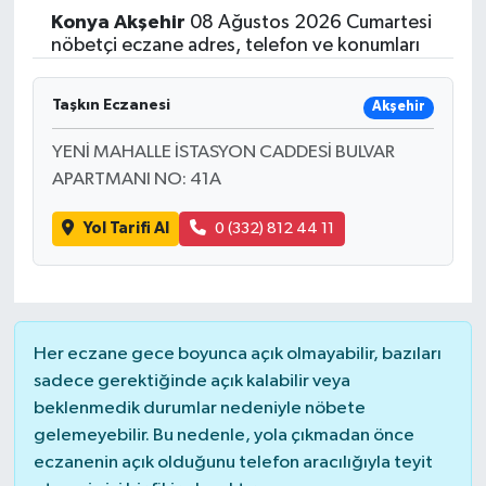
Konya
Akşehir
08 Ağustos 2026 Cumartesi
Yaşam
nöbetçi eczane adres, telefon ve konumları
Resmi ilanlar
Taşkın Eczanesi
Akşehir
YENİ MAHALLE İSTASYON CADDESİ BULVAR
APARTMANI NO: 41A
Yol Tarifi Al
0 (332) 812 44 11
Her eczane gece boyunca açık olmayabilir, bazıları
sadece gerektiğinde açık kalabilir veya
beklenmedik durumlar nedeniyle nöbete
gelemeyebilir. Bu nedenle, yola çıkmadan önce
eczanenin açık olduğunu telefon aracılığıyla teyit