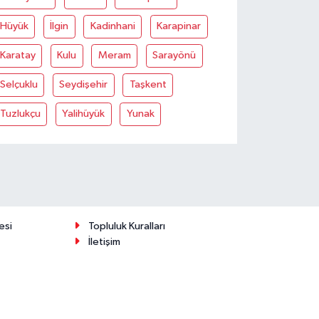
Hüyük
İlgin
Kadinhani
Karapinar
Karatay
Kulu
Meram
Sarayönü
Selçuklu
Seydişehir
Taşkent
Tuzlukçu
Yalihüyük
Yunak
esi
Topluluk Kuralları
İletişim