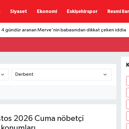
ş
Siyaset
Ekonomi
Eskişehirspor
Resmi ila
e 4 gündür aranan Merve'nin babasından dikkat çeken iddia
K
tos 2026 Cuma nöbetçi
 konumları