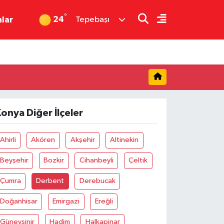
°
24
nlar
Tepebaşı
onya Diğer İlçeler
Ahirli
Akören
Akşehir
Altinekin
Beyşehir
Bozkir
Cihanbeyli
Çeltik
Çumra
Derbent
Derebucak
Doğanhisar
Emirgazi
Ereğli
Güneysinir
Hadim
Halkapinar