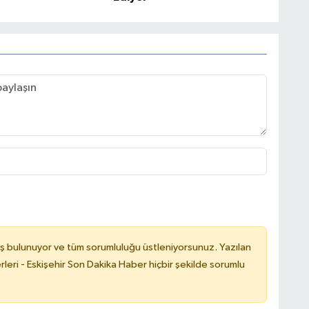
ş bulunuyor ve tüm sorumluluğu üstleniyorsunuz. Yazılan
leri - Eskişehir Son Dakika Haber hiçbir şekilde sorumlu