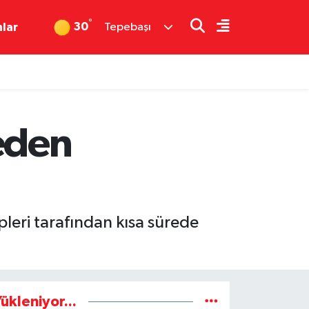
°
30
nlar
Tepebaşı
eden
pleri tarafından kısa sürede
ükleniyor...