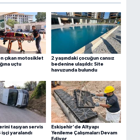
n çıkan motosiklet
2 yaşındaki çocuğun cansız
ğına uçtu
bedenine ulaşıldı: Site
havuzunda bulundu
erini taşıyan servis
Eskişehir'de Altyapı
 işçi yaralandı
Yenileme Çalışmaları Devam
Ediyor