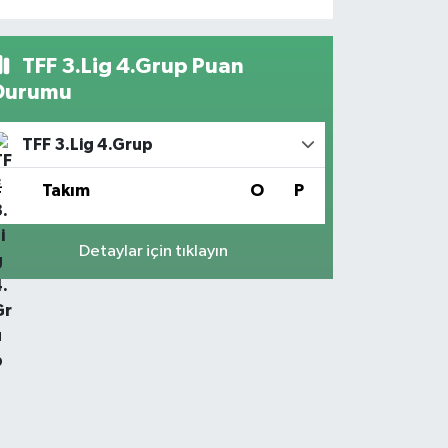
TFF 3.Lig 4.Grup Puan
Durumu
TFF 3.Lig 4.Grup
#
Takım
O
P
Detaylar için tıklayın