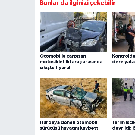
Bunlar da ilginizi çekebilir
Otomobille çarpışan
Kontrolde
motosiklet iki araç arasında
dere yata
sıkıştı: 1 yaralı
Hurdaya dönen otomobil
Tarım işçil
sürücüsü hayatını kaybetti
devrildi: 6