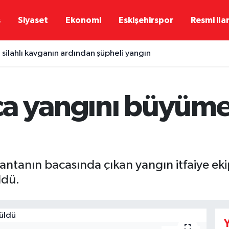
ş
Siyaset
Ekonomi
Eskişehirspor
Resmi ila
 silahlı kavganın ardından şüpheli yangın
ca yangını büyüm
kantanın bacasında çıkan yangın itfaiye eki
ldü.
Y