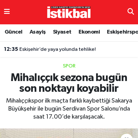
Eskişehirspor
Eskişehir Nöbetçi Eczaneler
Güncel
Asayiş
Siyaset
Ekonomi
Eskişehirsp
Güncel
Eskişehir Hava Durumu
12:35
Eskişehir’de yaya yolunda tehlike!
Asayiş
Eskişehir Namaz Vakitleri
SPOR
Siyaset
Eskişehir Trafik Yoğunluk Haritası
Mihalıççık sezona bugün
son noktayı koyabilir
Spor
TFF 3.Lig 4.Grup Puan Durumu ve Fikstür
Mihalıççıkspor ilk maçta farklı kaybettiği Sakarya
Eğitim
Tüm Manşetler
Büyükşehir ile bugün Serdivan Spor Salonu’nda
saat 17.00’de karşılaşacak.
Ekonomi
Son Dakika Haberleri
Sağlık
Haber Arşivi