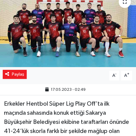
Yaşam
Resmi ilanlar
Paylaş
-
+
A
A
17.05.2023 - 02:49
Erkekler Hentbol Süper Lig Play Off’ta ilk
maçında sahasında konuk ettiği Sakarya
Büyükşehir Belediyesi ekibine taraftarları önünde
41-24’lük skorla farklı bir şekilde mağlup olan