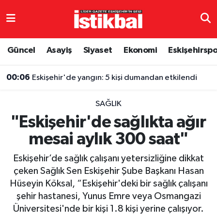
Eskişehirspor
Eskişehir Nöbetçi Eczaneler
Güncel
Asayiş
Siyaset
Ekonomi
Eskişehirsp
Güncel
Eskişehir Hava Durumu
00:06
Eskişehir'de yangın: 5 kişi dumandan etkilendi
Asayiş
Eskişehir Namaz Vakitleri
SAĞLIK
Siyaset
Eskişehir Trafik Yoğunluk Haritası
"Eskişehir'de sağlıkta ağır
mesai aylık 300 saat"
Spor
TFF 3.Lig 4.Grup Puan Durumu ve Fikstür
Eskişehir’de sağlık çalışanı yetersizliğine dikkat
Eğitim
Tüm Manşetler
çeken Sağlık Sen Eskişehir Şube Başkanı Hasan
Hüseyin Köksal, “Eskişehir'deki bir sağlık çalışanı
Ekonomi
Son Dakika Haberleri
şehir hastanesi, Yunus Emre veya Osmangazi
Üniversitesi'nde bir kişi 1.8 kişi yerine çalışıyor.
Sağlık
Haber Arşivi