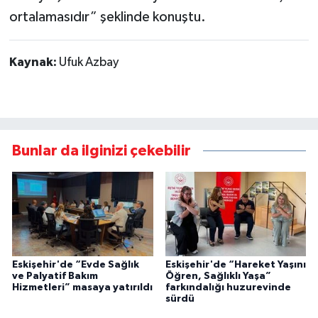
ortalamasıdır” şeklinde konuştu.
Kaynak:
Ufuk Azbay
Bunlar da ilginizi çekebilir
Eskişehir'de “Evde Sağlık
Eskişehir'de “Hareket Yaşını
ve Palyatif Bakım
Öğren, Sağlıklı Yaşa”
Hizmetleri” masaya yatırıldı
farkındalığı huzurevinde
sürdü