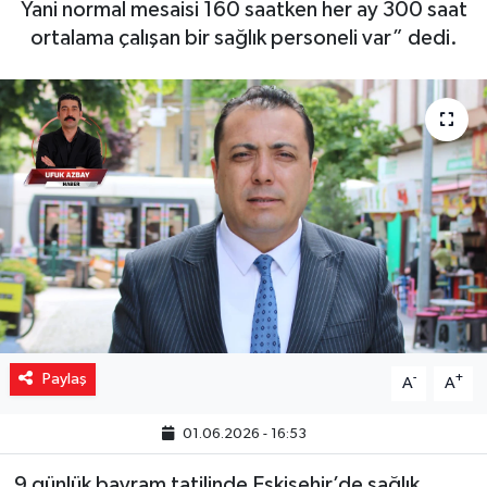
Yani normal mesaisi 160 saatken her ay 300 saat
ortalama çalışan bir sağlık personeli var” dedi.
Yaşam
Resmi ilanlar
Paylaş
-
+
A
A
01.06.2026 - 16:53
9 günlük bayram tatilinde Eskişehir’de sağlık