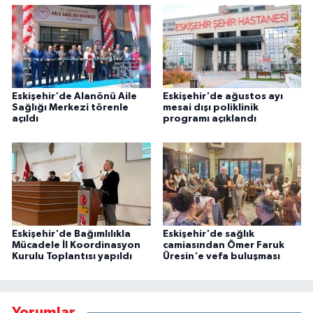
Eskişehir'de Alanönü Aile
Eskişehir'de ağustos ayı
Sağlığı Merkezi törenle
mesai dışı poliklinik
açıldı
programı açıklandı
Eskişehir'de Bağımlılıkla
Eskişehir'de sağlık
Mücadele İl Koordinasyon
camiasından Ömer Faruk
Kurulu Toplantısı yapıldı
Üresin'e vefa buluşması
Yorumlar