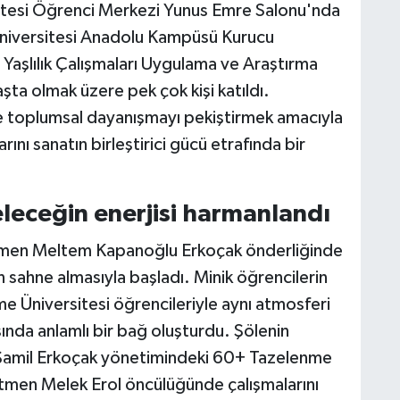
itesi Öğrenci Merkezi Yunus Emre Salonu'nda
niversitesi Anadolu Kampüsü Kurucu
Yaşlılık Çalışmaları Uygulama ve Araştırma
şta olmak üzere pek çok kişi katıldı.
ve toplumsal dayanışmayı pekiştirmek amacıyla
rını sanatın birleştirici gücü etrafında bir
eleceğin enerjisi harmanlandı
itmen Meltem Kapanoğlu Erkoçak önderliğinde
n sahne almasıyla başladı. Minik öğrencilerin
 Üniversitesi öğrencileriyle aynı atmosferi
ında anlamlı bir bağ oluşturdu. Şölenin
 Şamil Erkoçak yönetimindeki 60+ Tazelenme
ğitmen Melek Erol öncülüğünde çalışmalarını