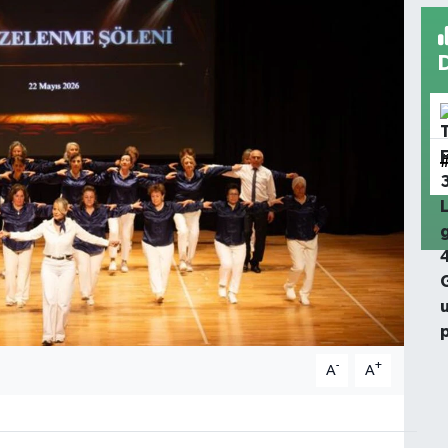
-
+
A
A