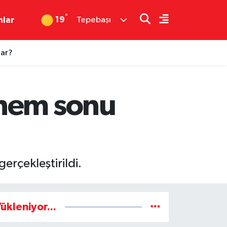
°
19
nlar
Tepebaşı
dar?
önem sonu
erçekleştirildi.
ükleniyor...