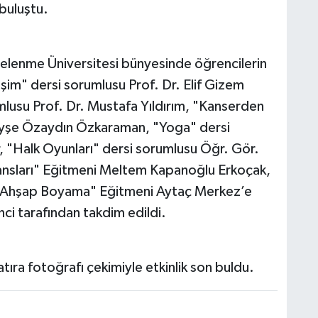
 buluştu.
zelenme Üniversitesi bünyesinde öğrencilerin
işim" dersi sorumlusu Prof. Dr. Elif Gizem
mlusu Prof. Dr. Mustafa Yıldırım, "Kanserden
Ayşe Özaydın Özkaraman, "Yoga" dersi
 "Halk Oyunları" dersi sorumlusu Öğr. Gör.
nsları" Eğitmeni Meltem Kapanoğlu Erkoçak,
aş-Ahşap Boyama" Eğitmeni Aytaç Merkez’e
nci tarafından takdim edildi.
tıra fotoğrafı çekimiyle etkinlik son buldu.