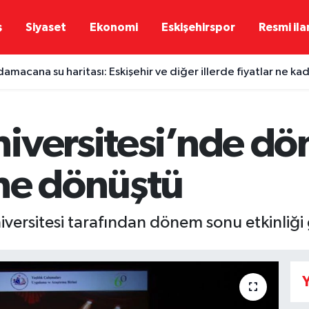
ş
Siyaset
Ekonomi
Eskişehirspor
Resmi ila
damacana su haritası: Eskişehir ve diğer illerde fiyatlar ne ka
iversitesi’nde d
ne dönüştü
ersitesi tarafından dönem sonu etkinliği g
Y