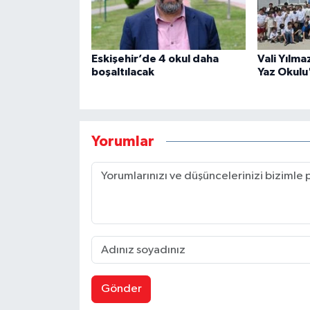
Eskişehir’de 4 okul daha
Vali Yılma
boşaltılacak
Yaz Okulu'
Yorumlar
Gönder