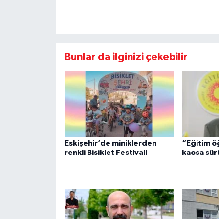
Bunlar da ilginizi çekebilir
Eskişehir’de miniklerden
“Eğitim ö
renkli Bisiklet Festivali
kaosa sür