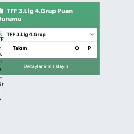
TFF 3.Lig 4.Grup Puan
Durumu
TFF 3.Lig 4.Grup
#
Takım
O
P
Detaylar için tıklayın