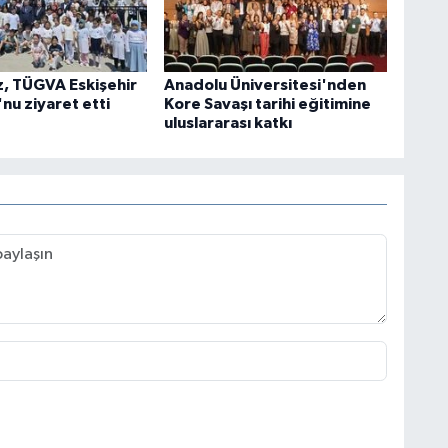
z, TÜGVA Eskişehir
Anadolu Üniversitesi'nden
nu ziyaret etti
Kore Savaşı tarihi eğitimine
uluslararası katkı