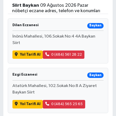
Siirt
Baykan
09 Ağustos 2026 Pazar
Yaşam
nöbetçi eczane adres, telefon ve konumları
Resmi ilanlar
Dilan Eczanesi
Baykan
İnönü Mahallesi, 106.Sokak No:4 4A Baykan
Siirt
Yol Tarifi Al
0 (484) 561 28 22
Ezgi Eczanesi
Baykan
Atatürk Mahallesi, 102.Sokak No:8 A Ziyaret
Baykan Siirt
Yol Tarifi Al
0 (484) 565 25 65