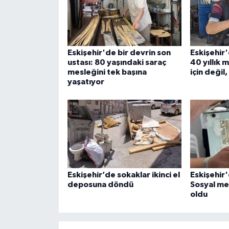
Eskişehir'de bir devrin son
Eskişehir
ustası: 80 yaşındaki saraç
40 yıllık 
mesleğini tek başına
için değil
yaşatıyor
Eskişehir’de sokaklar ikinci el
Eskişehir'
deposuna döndü
Sosyal m
oldu