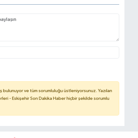
ş bulunuyor ve tüm sorumluluğu üstleniyorsunuz. Yazılan
leri - Eskişehir Son Dakika Haber hiçbir şekilde sorumlu