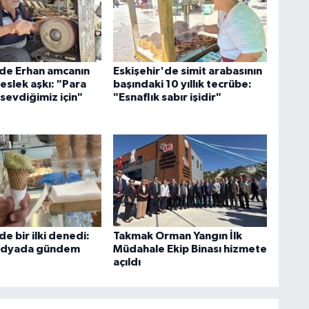
'de Erhan amcanın
Eskişehir'de simit arabasının
meslek aşkı: "Para
başındaki 10 yıllık tecrübe:
, sevdiğimiz için"
"Esnaflık sabır işidir"
de bir ilki denedi:
Takmak Orman Yangın İlk
edyada gündem
Müdahale Ekip Binası hizmete
açıldı