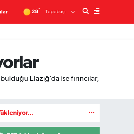
°
28
nlar
Tepebaşı
orlar
bulduğu Elazığ’da ise fırıncılar,
ükleniyor...