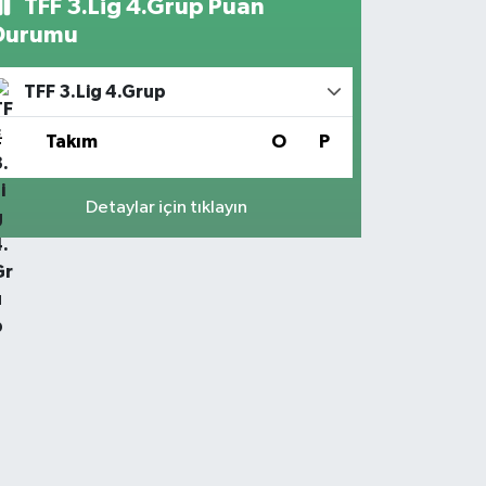
TFF 3.Lig 4.Grup Puan
Durumu
TFF 3.Lig 4.Grup
#
Takım
O
P
Detaylar için tıklayın