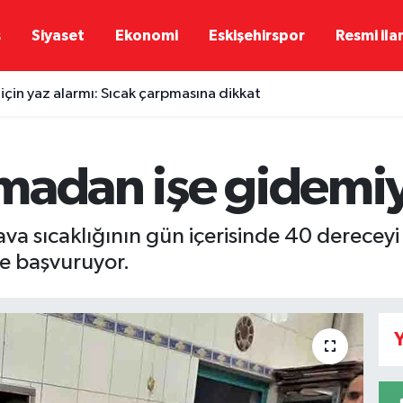
ş
Siyaset
Ekonomi
Eskişehirspor
Resmi ila
 için yaz alarmı: Sıcak çarpmasına dikkat
madan işe gidemiy
hava sıcaklığının gün içerisinde 40 dereceyi 
re başvuruyor.
Y