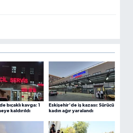
de bıçaklı kavga: 1
Eskişehir'de iş kazası: Sürücü
neye kaldırıldı
kadın ağır yaralandı