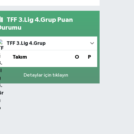
TFF 3.Lig 4.Grup Puan
Durumu
TFF 3.Lig 4.Grup
#
Takım
O
P
Detaylar için tıklayın