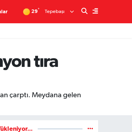
°
29
nlar
Tepebaşı
yon tıra
dan çarptı. Meydana gelen
ükleniyor...