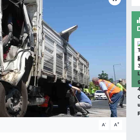
-
+
A
A