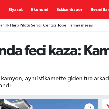
ş
Siyaset
Ekonomi
Eskişehirspor
Resmi ila
dan ilk Harp Pilotu Şehidi Cengiz Topel’i anma mesajı
da feci kaza: Kam
 kamyon, aynı istikamette giden tıra arka
andı.
Y