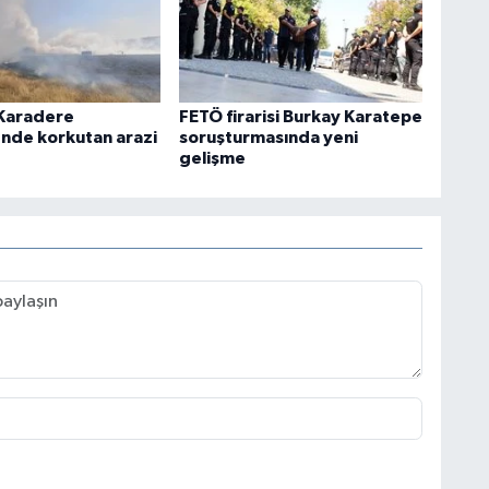
 Karadere
FETÖ firarisi Burkay Karatepe
'nde korkutan arazi
soruşturmasında yeni
gelişme