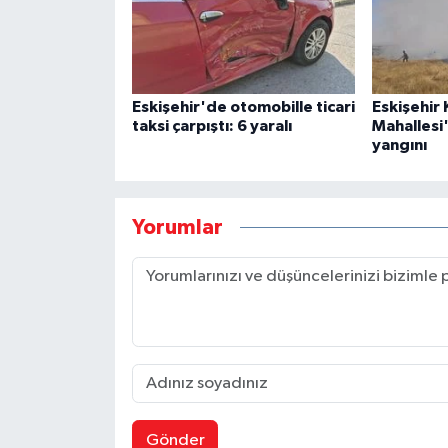
Eskişehir'de otomobille ticari
Eskişehir
taksi çarpıştı: 6 yaralı
Mahallesi
yangını
Yorumlar
Gönder