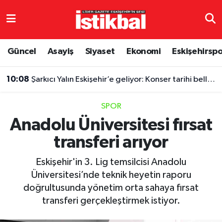
Eskişehirspor
Eskişehir Nöbetçi Eczaneler
Güncel
Asayiş
Siyaset
Ekonomi
Eskişehirsp
Güncel
Eskişehir Hava Durumu
10:08
Şarkıcı Yalın Eskişehir’e geliyor: Konser tarihi belli oldu
Asayiş
Eskişehir Namaz Vakitleri
SPOR
Siyaset
Eskişehir Trafik Yoğunluk Haritası
Anadolu Üniversitesi fırsat
transferi arıyor
Spor
TFF 3.Lig 4.Grup Puan Durumu ve Fikstür
Eskişehir'in 3. Lig temsilcisi Anadolu
Eğitim
Tüm Manşetler
Üniversitesi’nde teknik heyetin raporu
doğrultusunda yönetim orta sahaya fırsat
Ekonomi
Son Dakika Haberleri
transferi gerçekleştirmek istiyor.
Sağlık
Haber Arşivi