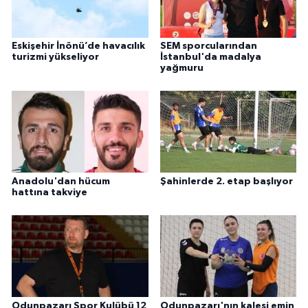
Eskişehir İnönü’de havacılık
SEM sporcularından
turizmi yükseliyor
İstanbul'da madalya
yağmuru
Anadolu'dan hücum
Şahinlerde 2. etap başlıyor
hattına takviye
Odunpazarı Spor Kulübü 12
Odunpazarı'nın kalesi emin