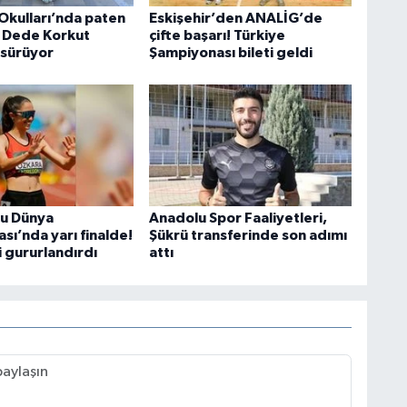
Okulları’nda paten
Eskişehir’den ANALİG’de
i Dede Korkut
çifte başarı! Türkiye
 sürüyor
Şampiyonası bileti geldi
cu Dünya
Anadolu Spor Faaliyetleri,
sı’nda yarı finalde!
Şükrü transferinde son adımı
i gururlandırdı
attı