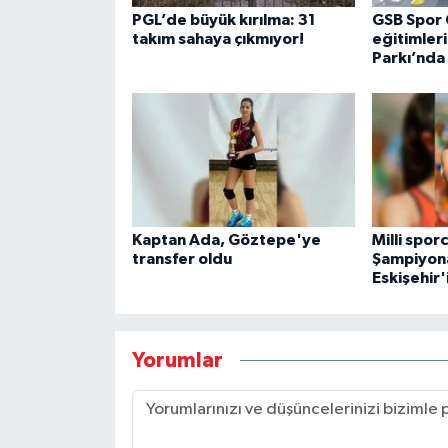
PGL’de büyük kırılma: 31
GSB Spor 
takım sahaya çıkmıyor!
eğitimler
Parkı’nda
Kaptan Ada, Göztepe'ye
Milli spor
transfer oldu
Şampiyona
Eskişehir'
Yorumlar