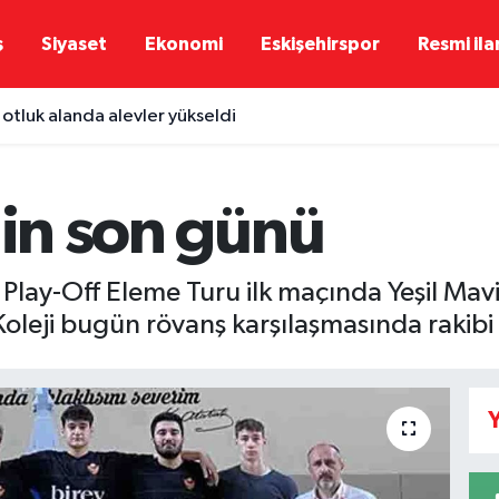
ş
Siyaset
Ekonomi
Eskişehirspor
Resmi ila
 otluk alanda alevler yükseldi
nin son günü
Play-Off Eleme Turu ilk maçında Yeşil Mavi 
Koleji bugün rövanş karşılaşmasında rakibi
Y