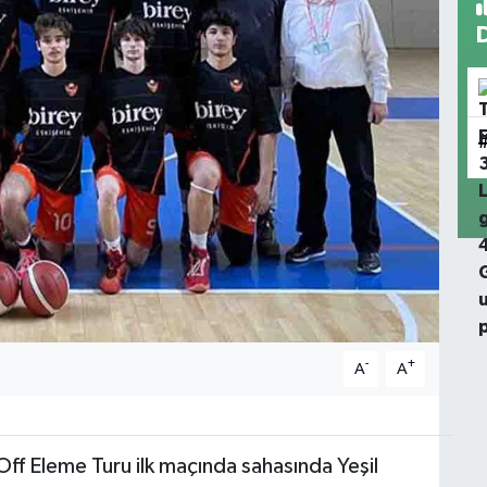
-
+
A
A
Off Eleme Turu ilk maçında sahasında Yeşil