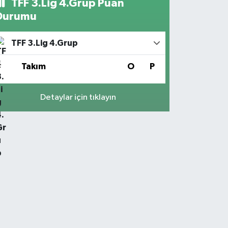
TFF 3.Lig 4.Grup Puan
Durumu
TFF 3.Lig 4.Grup
#
Takım
O
P
Detaylar için tıklayın