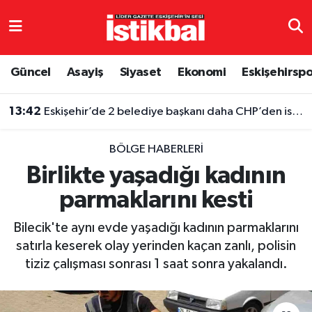
Eskişehirspor
Eskişehir Nöbetçi Eczaneler
Güncel
Asayiş
Siyaset
Ekonomi
Eskişehirsp
Güncel
Eskişehir Hava Durumu
13:42
Eskişehir’de 2 belediye başkanı daha CHP’den istifa etti
Asayiş
Eskişehir Namaz Vakitleri
BÖLGE HABERLERI
Siyaset
Eskişehir Trafik Yoğunluk Haritası
Birlikte yaşadığı kadının
parmaklarını kesti
Spor
TFF 3.Lig 4.Grup Puan Durumu ve Fikstür
Bilecik'te aynı evde yaşadığı kadının parmaklarını
Eğitim
Tüm Manşetler
satırla keserek olay yerinden kaçan zanlı, polisin
tiziz çalışması sonrası 1 saat sonra yakalandı.
Ekonomi
Son Dakika Haberleri
Sağlık
Haber Arşivi