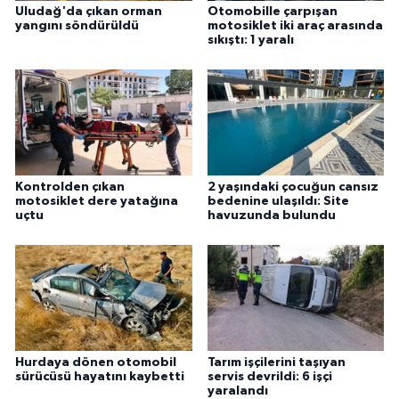
Uludağ'da çıkan orman
Otomobille çarpışan
yangını söndürüldü
motosiklet iki araç arasında
sıkıştı: 1 yaralı
Kontrolden çıkan
2 yaşındaki çocuğun cansız
motosiklet dere yatağına
bedenine ulaşıldı: Site
uçtu
havuzunda bulundu
Hurdaya dönen otomobil
Tarım işçilerini taşıyan
sürücüsü hayatını kaybetti
servis devrildi: 6 işçi
yaralandı