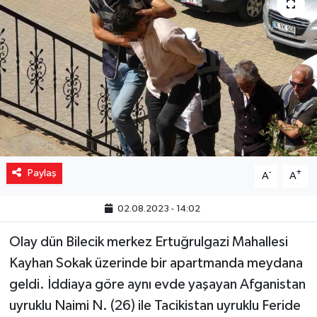
Yaşam
Resmi ilanlar
Paylaş
-
+
A
A
02.08.2023 - 14:02
Olay dün Bilecik merkez Ertuğrulgazi Mahallesi
Kayhan Sokak üzerinde bir apartmanda meydana
geldi. İddiaya göre aynı evde yaşayan Afganistan
uyruklu Naimi N. (26) ile Tacikistan uyruklu Feride