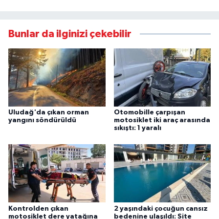
Bunlar da ilginizi çekebilir
Uludağ'da çıkan orman
Otomobille çarpışan
yangını söndürüldü
motosiklet iki araç arasında
sıkıştı: 1 yaralı
Kontrolden çıkan
2 yaşındaki çocuğun cansız
motosiklet dere yatağına
bedenine ulaşıldı: Site