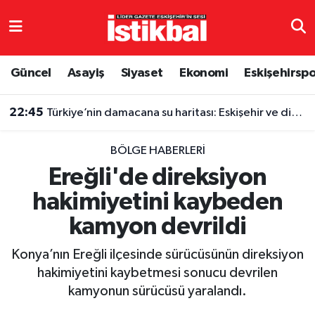
Eskişehirspor
Eskişehir Nöbetçi Eczaneler
Güncel
Asayiş
Siyaset
Ekonomi
Eskişehirsp
Güncel
Eskişehir Hava Durumu
22:45
Türkiye’nin damacana su haritası: Eskişehir ve diğer illerde fiyatlar ne kadar?
Asayiş
Eskişehir Namaz Vakitleri
BÖLGE HABERLERI
Siyaset
Eskişehir Trafik Yoğunluk Haritası
Ereğli'de direksiyon
hakimiyetini kaybeden
Spor
TFF 3.Lig 4.Grup Puan Durumu ve Fikstür
kamyon devrildi
Eğitim
Tüm Manşetler
Konya’nın Ereğli ilçesinde sürücüsünün direksiyon
Ekonomi
Son Dakika Haberleri
hakimiyetini kaybetmesi sonucu devrilen
kamyonun sürücüsü yaralandı.
Sağlık
Haber Arşivi