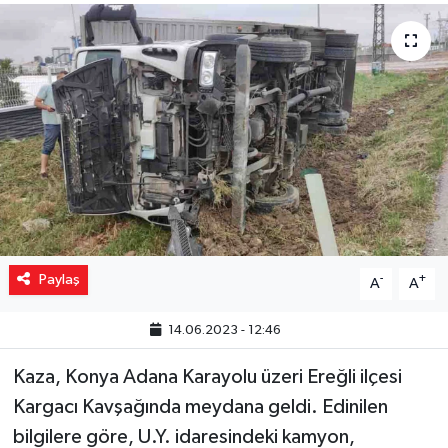
Yaşam
Resmi ilanlar
Paylaş
-
+
A
A
14.06.2023 - 12:46
Kaza, Konya Adana Karayolu üzeri Ereğli ilçesi
Kargacı Kavşağında meydana geldi. Edinilen
bilgilere göre, U.Y. idaresindeki kamyon,