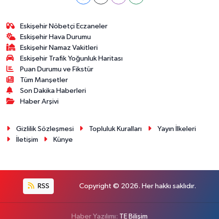
Eskişehir Nöbetçi Eczaneler
Eskişehir Hava Durumu
Eskişehir Namaz Vakitleri
Eskişehir Trafik Yoğunluk Haritası
Puan Durumu ve Fikstür
Tüm Manşetler
Son Dakika Haberleri
Haber Arşivi
Gizlilik Sözleşmesi
Topluluk Kuralları
Yayın İlkeleri
İletişim
Künye
RSS
Copyright © 2026. Her hakkı saklıdır.
Haber Yazılımı:
TE Bilişim