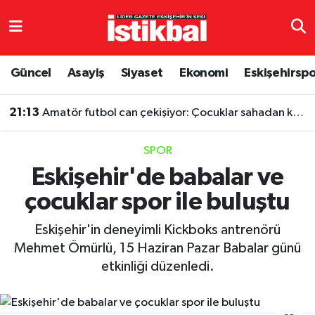
Eskişehirspor
Eskişehir Nöbetçi Eczaneler
Güncel
Asayiş
Siyaset
Ekonomi
Eskişehirsp
Güncel
Eskişehir Hava Durumu
21:13
Amatör futbol can çekişiyor: Çocuklar sahadan koparılıyor
Asayiş
Eskişehir Namaz Vakitleri
SPOR
Siyaset
Eskişehir Trafik Yoğunluk Haritası
Eskişehir'de babalar ve
çocuklar spor ile buluştu
Spor
TFF 3.Lig 4.Grup Puan Durumu ve Fikstür
Eskişehir'in deneyimli Kickboks antrenörü
Eğitim
Tüm Manşetler
Mehmet Ömürlü, 15 Haziran Pazar Babalar günü
etkinliği düzenledi.
Ekonomi
Son Dakika Haberleri
Sağlık
Haber Arşivi