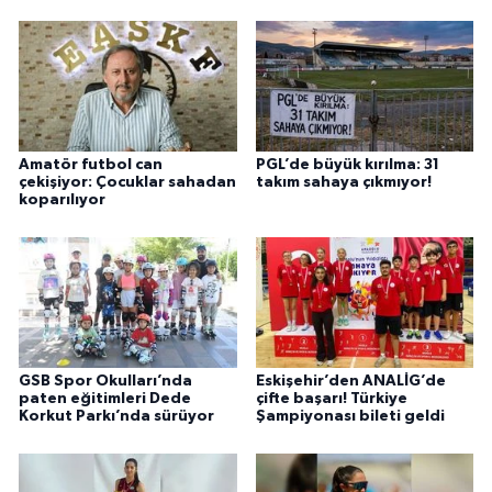
Amatör futbol can
PGL’de büyük kırılma: 31
çekişiyor: Çocuklar sahadan
takım sahaya çıkmıyor!
koparılıyor
GSB Spor Okulları’nda
Eskişehir’den ANALİG’de
paten eğitimleri Dede
çifte başarı! Türkiye
Korkut Parkı’nda sürüyor
Şampiyonası bileti geldi