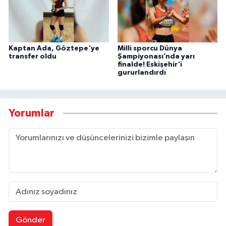
Kaptan Ada, Göztepe'ye
Milli sporcu Dünya
transfer oldu
Şampiyonası’nda yarı
finalde! Eskişehir'i
gururlandırdı
Yorumlar
Gönder