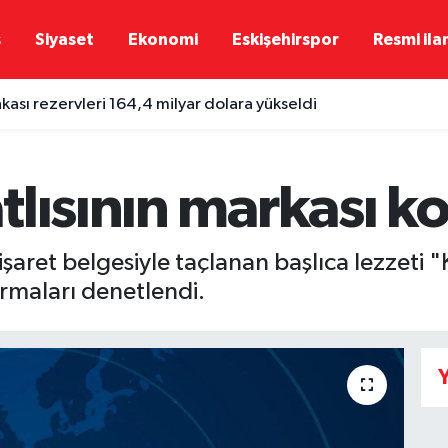
ş
Siyaset
Ekonomi
Eskişehirspor
Resmi ila
ası rezervleri 164,4 milyar dolara yükseldi
tlısının markası k
aret belgesiyle taçlanan başlıca lezzeti "K
irmaları denetlendi.
Y