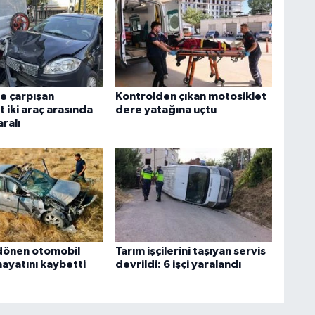
e çarpışan
Kontrolden çıkan motosiklet
 iki araç arasında
dere yatağına uçtu
aralı
dönen otomobil
Tarım işçilerini taşıyan servis
hayatını kaybetti
devrildi: 6 işçi yaralandı