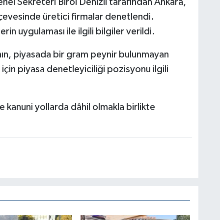
l Sekreteri Birol Denizli tarafından Ankara,
çevesinde üretici firmalar denetlendi.
n uygulaması ile ilgili bilgiler verildi.
ının, piyasada bir gram peynir bulunmayan
in piyasa denetleyiciliği pozisyonu ilgili
 kanuni yollarda dâhil olmakla birlikte