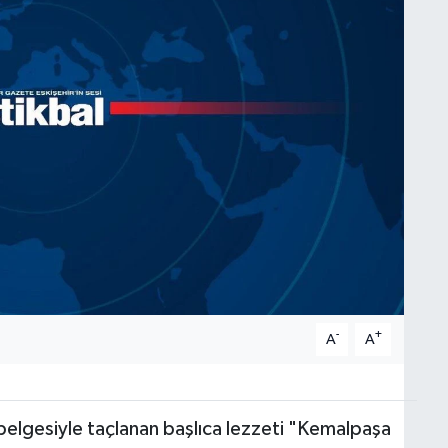
-
+
A
A
belgesiyle taçlanan başlıca lezzeti "Kemalpaşa