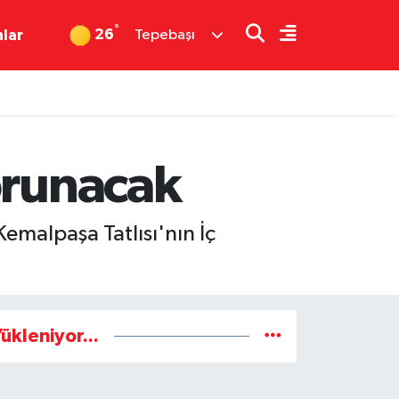
°
26
nlar
Tepebaşı
orunacak
emalpaşa Tatlısı'nın İç
ükleniyor...