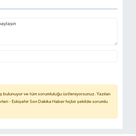
ş bulunuyor ve tüm sorumluluğu üstleniyorsunuz. Yazılan
leri - Eskişehir Son Dakika Haber hiçbir şekilde sorumlu