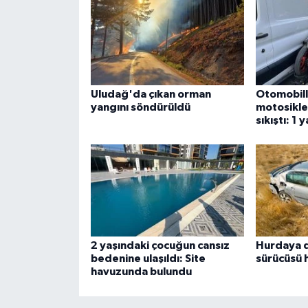
Uludağ'da çıkan orman
Otomobill
yangını söndürüldü
motosiklet
sıkıştı: 1 y
2 yaşındaki çocuğun cansız
Hurdaya 
bedenine ulaşıldı: Site
sürücüsü 
havuzunda bulundu