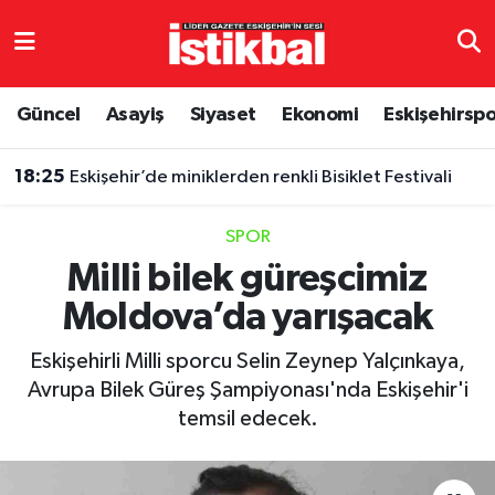
Eskişehirspor
Eskişehir Nöbetçi Eczaneler
Güncel
Asayiş
Siyaset
Ekonomi
Eskişehirsp
Güncel
Eskişehir Hava Durumu
18:25
Eskişehir’de miniklerden renkli Bisiklet Festivali
Asayiş
Eskişehir Namaz Vakitleri
SPOR
Siyaset
Eskişehir Trafik Yoğunluk Haritası
Milli bilek güreşcimiz
Moldova’da yarışacak
Spor
TFF 3.Lig 4.Grup Puan Durumu ve Fikstür
Eskişehirli Milli sporcu Selin Zeynep Yalçınkaya,
Eğitim
Tüm Manşetler
Avrupa Bilek Güreş Şampiyonası'nda Eskişehir'i
temsil edecek.
Ekonomi
Son Dakika Haberleri
Sağlık
Haber Arşivi