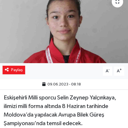
Yaşam
Resmi ilanlar
Paylaş
-
+
A
A
09.06.2023 - 08:18
Eskişehirli Milli sporcu Selin Zeynep Yalçınkaya,
ilimizi milli forma altında 8 Haziran tarihinde
Moldova’da yapılacak Avrupa Bilek Güreş
Şampiyonası'nda temsil edecek.