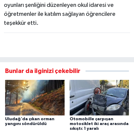
oyunları şenliğini düzenleyen okul idaresi ve
öğretmenler ile katılım sağlayan öğrencilere
teşekkür etti.
Bunlar da ilginizi çekebilir
Uludağ'da çıkan orman
Otomobille çarpışan
yangını söndürüldü
motosiklet iki araç arasında
sıkıştı: 1 yaralı