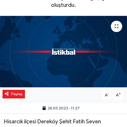
oluşturdu.
Yaşam
Resmi ilanlar
Paylaş
-
+
A
A
26.05.2023 - 11:27
Hisarcık ilçesi Dereköy Şehit Fatih Seven