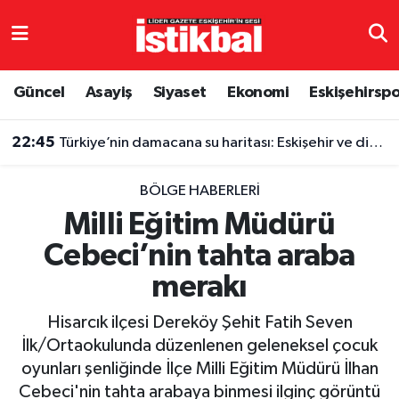
Eskişehirspor
Eskişehir Nöbetçi Eczaneler
Güncel
Asayiş
Siyaset
Ekonomi
Eskişehirsp
Güncel
Eskişehir Hava Durumu
22:45
Türkiye’nin damacana su haritası: Eskişehir ve diğer illerde fiyatlar ne kadar?
Asayiş
Eskişehir Namaz Vakitleri
BÖLGE HABERLERI
Siyaset
Eskişehir Trafik Yoğunluk Haritası
Milli Eğitim Müdürü
Cebeci’nin tahta araba
Spor
TFF 3.Lig 4.Grup Puan Durumu ve Fikstür
merakı
Eğitim
Tüm Manşetler
Hisarcık ilçesi Dereköy Şehit Fatih Seven
Ekonomi
Son Dakika Haberleri
İlk/Ortaokulunda düzenlenen geleneksel çocuk
oyunları şenliğinde İlçe Milli Eğitim Müdürü İlhan
Sağlık
Haber Arşivi
Cebeci'nin tahta arabaya binmesi ilginç görüntü