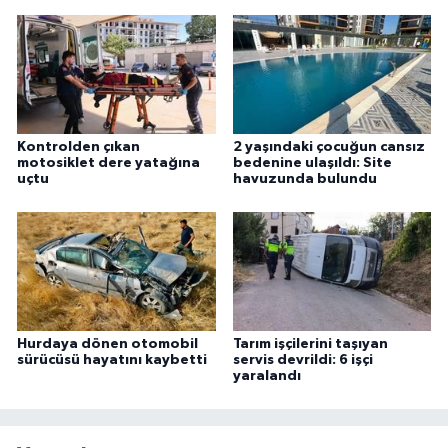
Kontrolden çıkan
2 yaşındaki çocuğun cansız
motosiklet dere yatağına
bedenine ulaşıldı: Site
uçtu
havuzunda bulundu
Hurdaya dönen otomobil
Tarım işçilerini taşıyan
sürücüsü hayatını kaybetti
servis devrildi: 6 işçi
yaralandı