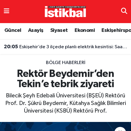
Eskişehirspor
Eskişehir Nöbetçi Eczaneler
Güncel
Asayiş
Siyaset
Ekonomi
Eskişehirsp
Güncel
Eskişehir Hava Durumu
20:05
Eskişehir’de 3 ilçede planlı elektrik kesintisi: Saatler belli oldu
Asayiş
Eskişehir Namaz Vakitleri
BÖLGE HABERLERI
Siyaset
Eskişehir Trafik Yoğunluk Haritası
Rektör Beydemir’den
Tekin’e tebrik ziyareti
Spor
TFF 3.Lig 4.Grup Puan Durumu ve Fikstür
Bilecik Şeyh Edebali Üniversitesi (BŞEÜ) Rektörü
Eğitim
Tüm Manşetler
Prof. Dr. Şükrü Beydemir, Kütahya Sağlık Bilimleri
Üniversitesi (KSBÜ) Rektörü Prof.
Ekonomi
Son Dakika Haberleri
Sağlık
Haber Arşivi