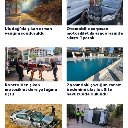
Uludağ'da çıkan orman
Otomobille çarpışan
yangını söndürüldü
motosiklet iki araç arasında
sıkıştı: 1 yaralı
Kontrolden çıkan
2 yaşındaki çocuğun cansız
motosiklet dere yatağına
bedenine ulaşıldı: Site
uçtu
havuzunda bulundu