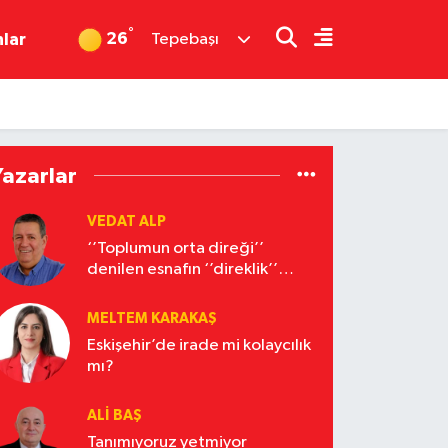
°
26
nlar
Tepebaşı
Yazarlar
VEDAT ALP
‘’Toplumun orta direği’’
denilen esnafın ‘’direklik’’
yapacak hali yok
MELTEM KARAKAŞ
Eskişehir’de irade mi kolaycılık
mı?
ALI BAŞ
Tanımıyoruz yetmiyor