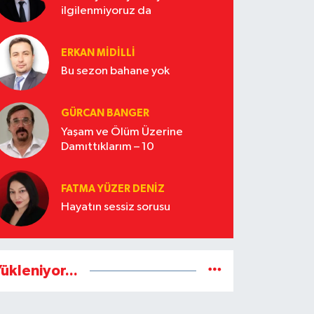
ilgilenmiyoruz da
ERKAN MIDILLI
Bu sezon bahane yok
GÜRCAN BANGER
Yaşam ve Ölüm Üzerine
Damıttıklarım – 10
FATMA YÜZER DENIZ
Hayatın sessiz sorusu
ükleniyor...