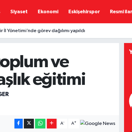
ş
Siyaset
Ekonomi
Eskişehirspor
Resmi ila
r İl Yönetimi’nde görev dağılımı yapıldı
 toplum ve
aşlık eğitimi
GER
-
+
A
A