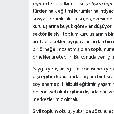
eğitim
fikridir. İkincisi ise
yetişkin eğit
türden halk eğitimi kurumlarına ihtiyacı
sosyal sorumluluk ilkesi çerçevesinde
kuruluşlarına büyük görevler düşüyor. Ye
sektör ile sivil toplum kuruluşlarının b
üretebilecekleri uygun alanlardan biri 
bir örneğe imza atmış olan toplumumu
örnekler üretebilir. Bu konuda yeni gir
Yaygın yetişkin eğitimi konusunda yete
dışı eğitim konusunda sağlam bir fik
söylenemez. Hâlbuki eğitimin yaşamın
geleneksel okul eğitimi dışında gün ve
merkezlerimiz olmalı.
Sivil toplum okulu, yukarıda sözünü ett