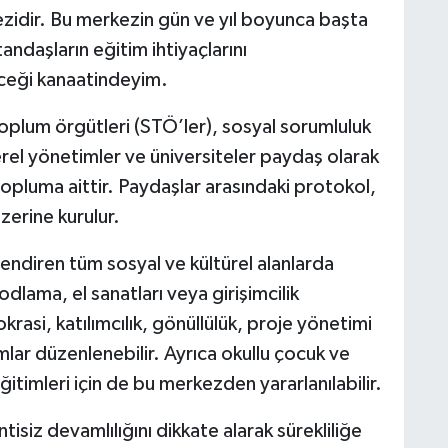
kezidir. Bu merkezin gün ve yıl boyunca başta
andaşların eğitim ihtiyaçlarını
eceği kanaatindeyim.
toplum örgütleri (STÖ’ler), sosyal sorumluluk
rel yönetimler ve üniversiteler paydaş olarak
il topluma aittir. Paydaşlar arasındaki protokol,
üzerine kurulur.
lendiren tüm sosyal ve kültürel alanlarda
kodlama, el sanatları veya girişimcilik
krasi, katılımcılık, gönüllülük, proje yönetimi
lar düzenlenebilir. Ayrıca okullu çocuk ve
timleri için de bu merkezden yararlanılabilir.
isiz devamlılığını dikkate alarak sürekliliğe