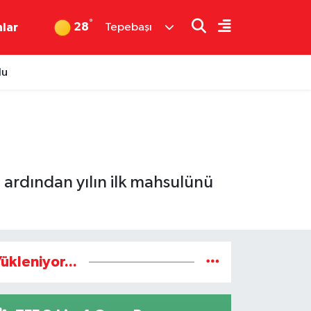
°
28
nlar
Tepebaşı
du
 ardından yılın ilk mahsulünü
ükleniyor...