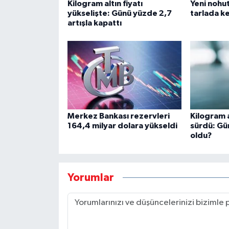
Kilogram altın fiyatı
Yeni nohut
yükselişte: Günü yüzde 2,7
tarlada k
artışla kapattı
Merkez Bankası rezervleri
Kilogram a
164,4 milyar dolara yükseldi
sürdü: Gü
oldu?
Yorumlar