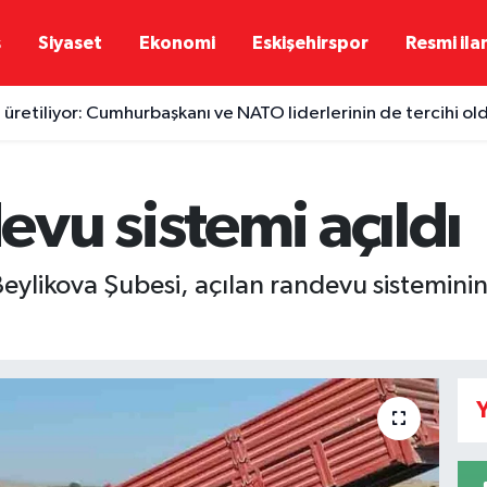
ş
Siyaset
Ekonomi
Eskişehirspor
Resmi ila
 üretiliyor: Cumhurbaşkanı ve NATO liderlerinin de tercihi ol
vu sistemi açıldı
eylikova Şubesi, açılan randevu sisteminin
Y