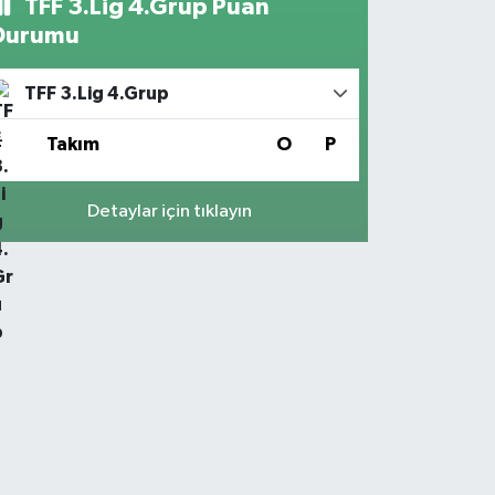
TFF 3.Lig 4.Grup Puan
Durumu
TFF 3.Lig 4.Grup
#
Takım
O
P
Detaylar için tıklayın