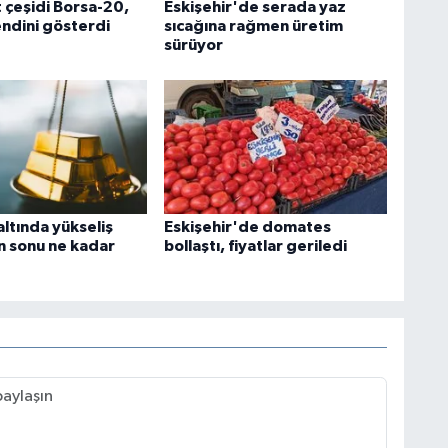
 çeşidi Borsa-20,
Eskişehir'de serada yaz
endini gösterdi
sıcağına rağmen üretim
sürüyor
ltında yükseliş
Eskişehir'de domates
n sonu ne kadar
bollaştı, fiyatlar geriledi