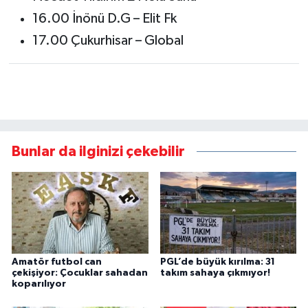
16.00 İnönü D.G – Elit Fk
17.00 Çukurhisar – Global
Bunlar da ilginizi çekebilir
Amatör futbol can
PGL’de büyük kırılma: 31
çekişiyor: Çocuklar sahadan
takım sahaya çıkmıyor!
koparılıyor