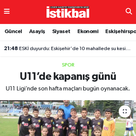
Eskişehirspor
Eskişehir Nöbetçi Eczaneler
Güncel
Asayiş
Siyaset
Ekonomi
Eskişehirsp
Güncel
Eskişehir Hava Durumu
21:48
ESKİ duyurdu: Eskişehir'de 10 mahallede su kesintisi
Asayiş
Eskişehir Namaz Vakitleri
SPOR
Siyaset
Eskişehir Trafik Yoğunluk Haritası
U11’de kapanış günü
Spor
TFF 3.Lig 4.Grup Puan Durumu ve Fikstür
U11 Ligi’nde son hafta maçları bugün oynanacak.
Eğitim
Tüm Manşetler
Ekonomi
Son Dakika Haberleri
Sağlık
Haber Arşivi