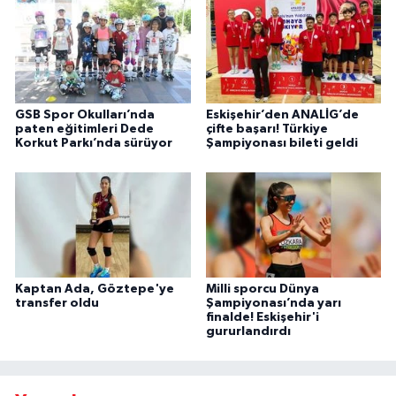
GSB Spor Okulları’nda
Eskişehir’den ANALİG’de
paten eğitimleri Dede
çifte başarı! Türkiye
Korkut Parkı’nda sürüyor
Şampiyonası bileti geldi
Kaptan Ada, Göztepe'ye
Milli sporcu Dünya
transfer oldu
Şampiyonası’nda yarı
finalde! Eskişehir'i
gururlandırdı