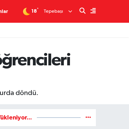
°
18
nlar
Tepebaşı
ğrencileri
 yurda döndü.
ükleniyor...