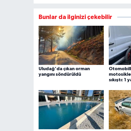
Bunlar da ilginizi çekebilir
Uludağ'da çıkan orman
Otomobill
yangını söndürüldü
motosiklet
sıkıştı: 1 y