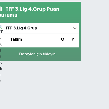
TFF 3.Lig 4.Grup Puan
Durumu
TFF 3.Lig 4.Grup
#
Takım
O
P
Detaylar için tıklayın