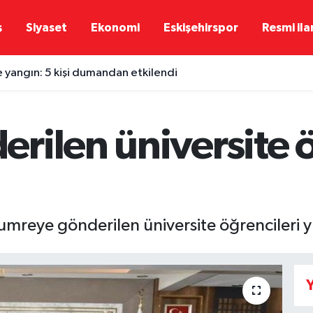
ş
Siyaset
Ekonomi
Eskişehirspor
Resmi ila
e yangın: 5 kişi dumandan etkilendi
rilen üniversite ö
n umreye gönderilen üniversite öğrencileri
Y