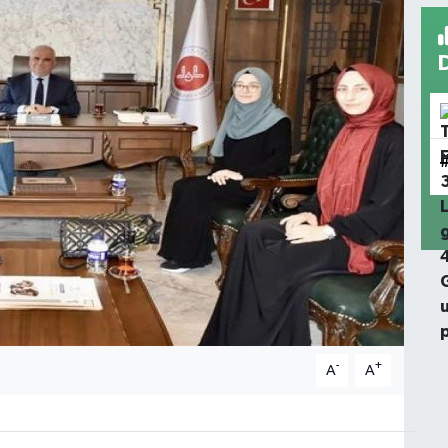
-
+
A
A