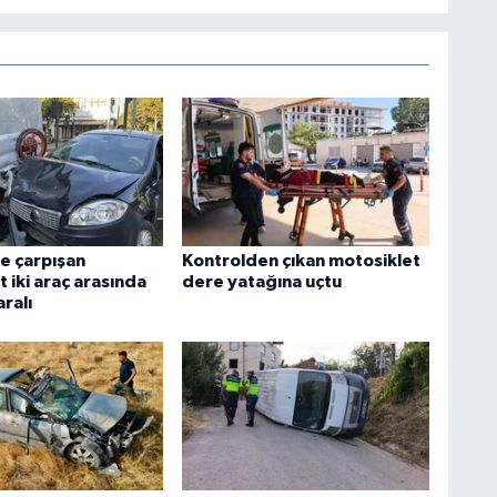
e çarpışan
Kontrolden çıkan motosiklet
 iki araç arasında
dere yatağına uçtu
aralı