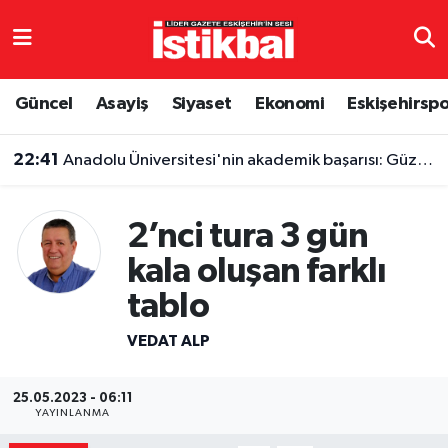
Eskişehirspor
Eskişehir Nöbetçi Eczaneler
Güncel
Asayiş
Siyaset
Ekonomi
Eskişehirsp
Güncel
Eskişehir Hava Durumu
22:41
Anadolu Üniversitesi'nin akademik başarısı: Güzel Sanatlar Fakültesi büyük destekçisi
Asayiş
Eskişehir Namaz Vakitleri
2’nci tura 3 gün
Siyaset
Eskişehir Trafik Yoğunluk Haritası
kala oluşan farklı
Spor
TFF 3.Lig 4.Grup Puan Durumu ve Fikstür
tablo
Eğitim
Tüm Manşetler
VEDAT ALP
Ekonomi
Son Dakika Haberleri
25.05.2023 - 06:11
YAYINLANMA
Sağlık
Haber Arşivi