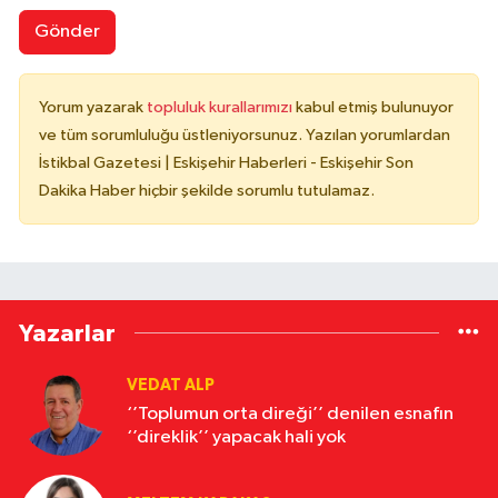
Gönder
Yorum yazarak
topluluk kurallarımızı
kabul etmiş bulunuyor
ve tüm sorumluluğu üstleniyorsunuz. Yazılan yorumlardan
İstikbal Gazetesi | Eskişehir Haberleri - Eskişehir Son
Dakika Haber hiçbir şekilde sorumlu tutulamaz.
Yazarlar
VEDAT ALP
‘’Toplumun orta direği’’ denilen esnafın
‘’direklik’’ yapacak hali yok