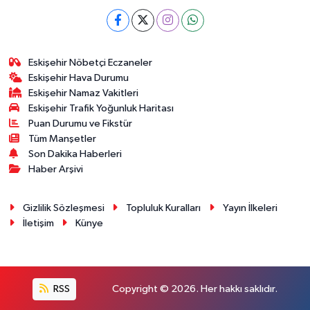
Eskişehir Nöbetçi Eczaneler
Eskişehir Hava Durumu
Eskişehir Namaz Vakitleri
Eskişehir Trafik Yoğunluk Haritası
Puan Durumu ve Fikstür
Tüm Manşetler
Son Dakika Haberleri
Haber Arşivi
Gizlilik Sözleşmesi
Topluluk Kuralları
Yayın İlkeleri
İletişim
Künye
RSS
Copyright © 2026. Her hakkı saklıdır.