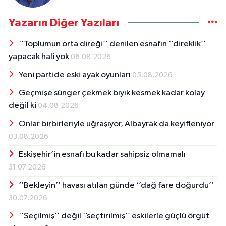
Yazarın Diğer Yazıları
‘’Toplumun orta direği’’ denilen esnafın ‘’direklik’’
yapacak hali yok
06.08.2026
Yeni partide eski ayak oyunları
05.08.2026
Geçmişe sünger çekmek bıyık kesmek kadar kolay
değil ki
04.08.2026
Onlar birbirleriyle uğraşıyor, Albayrak da keyifleniyor
03.08.2026
Eskişehir’in esnafı bu kadar sahipsiz olmamalı
31.07.2026
‘’Bekleyin’’ havası atılan günde ‘’dağ fare doğurdu’’
30.07.2026
‘’Seçilmiş’’ değil ‘’seçtirilmiş’’ eskilerle güçlü örgüt