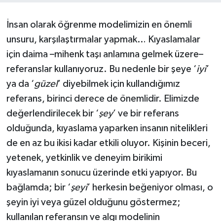
Yaşam
İnsan olarak öğrenme modelimizin en önemli
unsuru, karşılaştırmalar yapmak… Kıyaslamalar
Resmi ilanlar
için daima –mihenk taşı anlamına gelmek üzere–
referanslar kullanıyoruz. Bu nedenle bir şeye ‘
iyi
’
ya da ‘
güzel
’ diyebilmek için kullandığımız
referans, birinci derece de önemlidir. Elimizde
değerlendirilecek bir ‘
şey
’ ve bir referans
olduğunda, kıyaslama yaparken insanın nitelikleri
de en az bu ikisi kadar etkili oluyor. Kişinin beceri,
yetenek, yetkinlik ve deneyim birikimi
kıyaslamanın sonucu üzerinde etki yapıyor. Bu
bağlamda; bir ‘
şeyi
’ herkesin beğeniyor olması, o
şeyin iyi veya güzel olduğunu göstermez;
kullanılan referansın ve algı modelinin