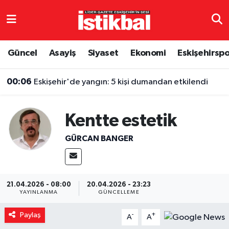
Eskişehirspor
Eskişehir Nöbetçi Eczaneler
Güncel
Asayiş
Siyaset
Ekonomi
Eskişehirsp
Güncel
Eskişehir Hava Durumu
00:06
Eskişehir'de yangın: 5 kişi dumandan etkilendi
Asayiş
Eskişehir Namaz Vakitleri
Kentte estetik
Siyaset
Eskişehir Trafik Yoğunluk Haritası
GÜRCAN BANGER
Spor
TFF 3.Lig 4.Grup Puan Durumu ve Fikstür
Eğitim
Tüm Manşetler
21.04.2026 - 08:00
20.04.2026 - 23:23
YAYINLANMA
GÜNCELLEME
Ekonomi
Son Dakika Haberleri
Paylaş
-
+
A
A
Sağlık
Haber Arşivi