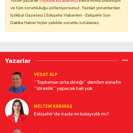
Yorum yazarak
topluluk kurallarımızı
kabul etmiş bulunuyor
ve tüm sorumluluğu üstleniyorsunuz. Yazılan yorumlardan
İstikbal Gazetesi | Eskişehir Haberleri - Eskişehir Son
Dakika Haber hiçbir şekilde sorumlu tutulamaz.
Yazarlar
VEDAT ALP
‘’Toplumun orta direği’’ denilen esnafın
‘’direklik’’ yapacak hali yok
MELTEM KARAKAŞ
Eskişehir’de irade mi kolaycılık mı?