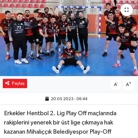
Yaşam
Resmi ilanlar
Paylaş
-
+
A
A
20.05.2023 - 06:44
Erkekler Hentbol 2. Lig Play Off maçlarında
rakiplerini yenerek bir üst lige çıkmaya hak
kazanan Mihalıççık Belediyespor Play-Off