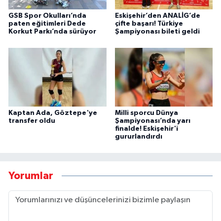
GSB Spor Okulları’nda
Eskişehir’den ANALİG’de
paten eğitimleri Dede
çifte başarı! Türkiye
Korkut Parkı’nda sürüyor
Şampiyonası bileti geldi
Kaptan Ada, Göztepe'ye
Milli sporcu Dünya
transfer oldu
Şampiyonası’nda yarı
finalde! Eskişehir'i
gururlandırdı
Yorumlar