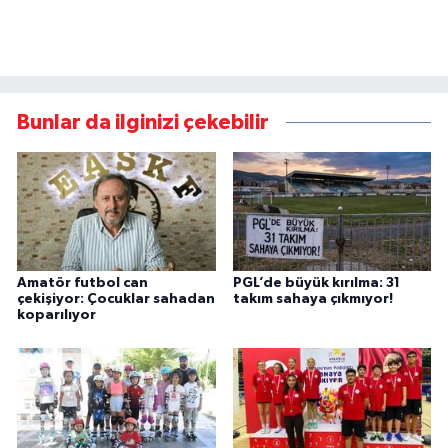
Bunlar da ilginizi çekebilir
Amatör futbol can
PGL’de büyük kırılma: 31
çekişiyor: Çocuklar sahadan
takım sahaya çıkmıyor!
koparılıyor