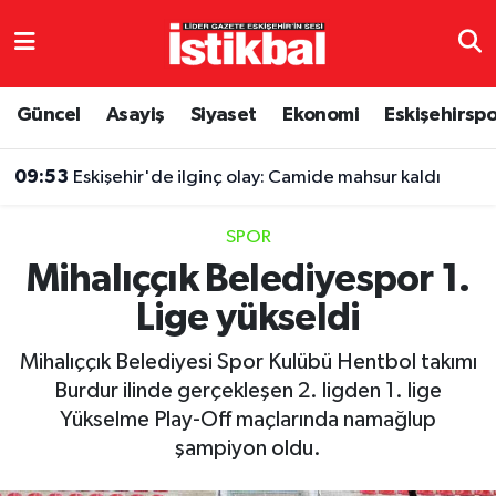
Eskişehirspor
Eskişehir Nöbetçi Eczaneler
Güncel
Asayiş
Siyaset
Ekonomi
Eskişehirsp
Güncel
Eskişehir Hava Durumu
09:53
Eskişehir'de ilginç olay: Camide mahsur kaldı
Asayiş
Eskişehir Namaz Vakitleri
SPOR
Siyaset
Eskişehir Trafik Yoğunluk Haritası
Mihalıççık Belediyespor 1.
Lige yükseldi
Spor
TFF 3.Lig 4.Grup Puan Durumu ve Fikstür
Mihalıççık Belediyesi Spor Kulübü Hentbol takımı
Eğitim
Tüm Manşetler
Burdur ilinde gerçekleşen 2. ligden 1. lige
Yükselme Play-Off maçlarında namağlup
Ekonomi
Son Dakika Haberleri
şampiyon oldu.
Sağlık
Haber Arşivi