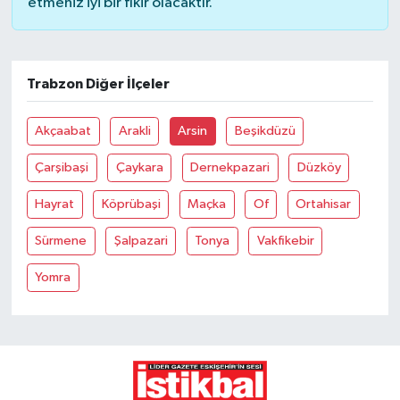
etmeniz iyi bir fikir olacaktır.
Trabzon Diğer İlçeler
Akçaabat
Arakli
Arsin
Beşikdüzü
Çarşibaşi
Çaykara
Dernekpazari
Düzköy
Hayrat
Köprübaşi
Maçka
Of
Ortahisar
Sürmene
Şalpazari
Tonya
Vakfikebir
Yomra