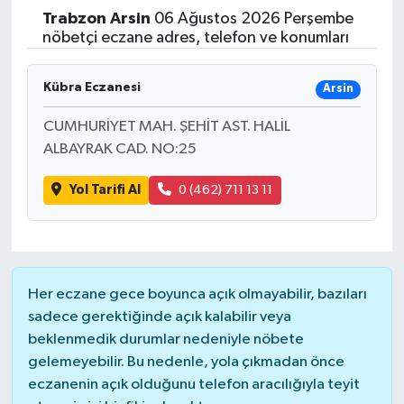
Trabzon
Arsin
06 Ağustos 2026 Perşembe
Yaşam
nöbetçi eczane adres, telefon ve konumları
Resmi ilanlar
Kübra Eczanesi
Arsin
CUMHURİYET MAH. ŞEHİT AST. HALİL
ALBAYRAK CAD. NO:25
Yol Tarifi Al
0 (462) 711 13 11
Her eczane gece boyunca açık olmayabilir, bazıları
sadece gerektiğinde açık kalabilir veya
beklenmedik durumlar nedeniyle nöbete
gelemeyebilir. Bu nedenle, yola çıkmadan önce
eczanenin açık olduğunu telefon aracılığıyla teyit