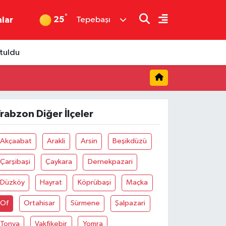
°
25
nlar
Tepebaşı
rtuldu
rabzon Diğer İlçeler
Akçaabat
Arakli
Arsin
Beşikdüzü
Çarşibaşi
Çaykara
Dernekpazari
Düzköy
Hayrat
Köprübaşi
Maçka
Of
Ortahisar
Sürmene
Şalpazari
Tonya
Vakfikebir
Yomra