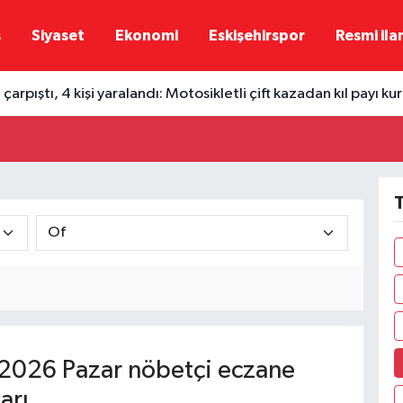
ş
Siyaset
Ekonomi
Eskişehirspor
Resmi ila
 çarpıştı, 4 kişi yaralandı: Motosikletli çift kazadan kıl payı ku
T
2026 Pazar nöbetçi eczane
arı