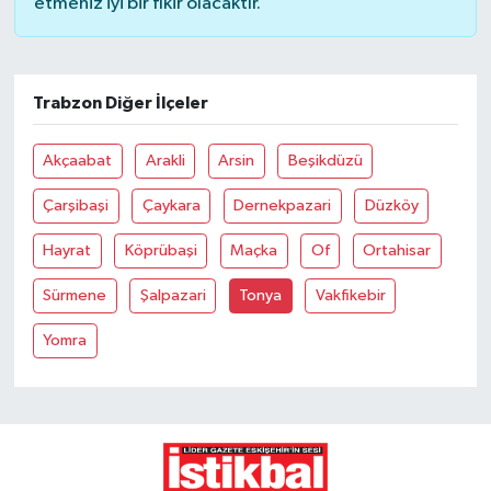
etmeniz iyi bir fikir olacaktır.
Trabzon Diğer İlçeler
Akçaabat
Arakli
Arsin
Beşikdüzü
Çarşibaşi
Çaykara
Dernekpazari
Düzköy
Hayrat
Köprübaşi
Maçka
Of
Ortahisar
Sürmene
Şalpazari
Tonya
Vakfikebir
Yomra