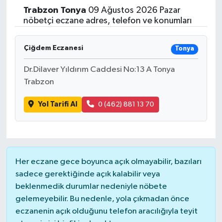
Trabzon
Tonya
09 Ağustos 2026 Pazar
Yaşam
nöbetçi eczane adres, telefon ve konumları
Resmi ilanlar
Çiğdem Eczanesi
Tonya
Dr.Dilaver Yıldırım Caddesi No:13 A Tonya
Trabzon
Yol Tarifi Al
0 (462) 881 13 70
Her eczane gece boyunca açık olmayabilir, bazıları
sadece gerektiğinde açık kalabilir veya
beklenmedik durumlar nedeniyle nöbete
gelemeyebilir. Bu nedenle, yola çıkmadan önce
eczanenin açık olduğunu telefon aracılığıyla teyit