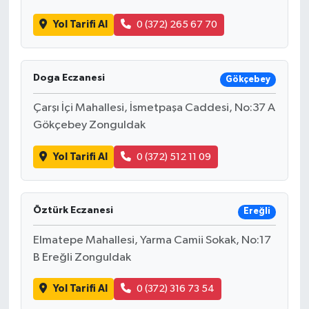
Yol Tarifi Al
0 (372) 265 67 70
Doga Eczanesi
Gökçebey
Çarşı İçi Mahallesi, İsmetpaşa Caddesi, No:37 A
Gökçebey Zonguldak
Yol Tarifi Al
0 (372) 512 11 09
Öztürk Eczanesi
Ereğli
Elmatepe Mahallesi, Yarma Camii Sokak, No:17
B Ereğli Zonguldak
Yol Tarifi Al
0 (372) 316 73 54