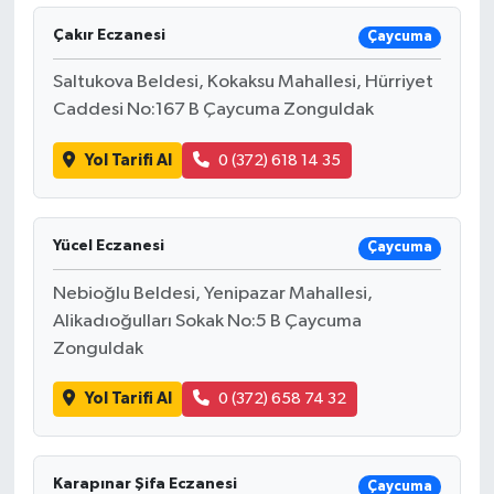
Çakır Eczanesi
Çaycuma
Saltukova Beldesi, Kokaksu Mahallesi, Hürriyet
Caddesi No:167 B Çaycuma Zonguldak
Yol Tarifi Al
0 (372) 618 14 35
Yücel Eczanesi
Çaycuma
Nebioğlu Beldesi, Yenipazar Mahallesi,
Alikadıoğulları Sokak No:5 B Çaycuma
Zonguldak
Yol Tarifi Al
0 (372) 658 74 32
Karapınar Şifa Eczanesi
Çaycuma