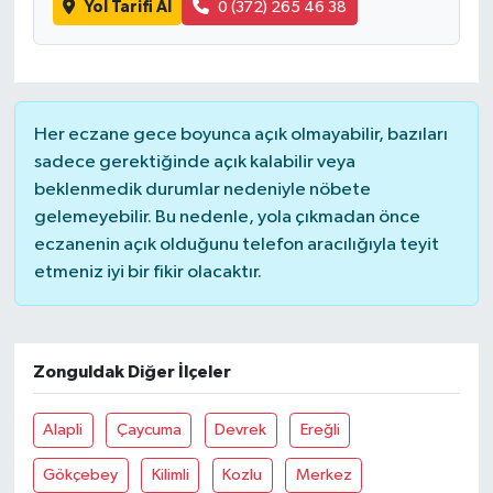
Yol Tarifi Al
0 (372) 265 46 38
Her eczane gece boyunca açık olmayabilir, bazıları
sadece gerektiğinde açık kalabilir veya
beklenmedik durumlar nedeniyle nöbete
gelemeyebilir. Bu nedenle, yola çıkmadan önce
eczanenin açık olduğunu telefon aracılığıyla teyit
etmeniz iyi bir fikir olacaktır.
Zonguldak Diğer İlçeler
Alapli
Çaycuma
Devrek
Ereğli
Gökçebey
Kilimli
Kozlu
Merkez