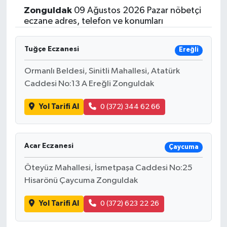
Zonguldak
09 Ağustos 2026 Pazar nöbetçi
Yaşam
eczane adres, telefon ve konumları
Resmi ilanlar
Tuğçe Eczanesi
Ereğli
Ormanlı Beldesi, Sinitli Mahallesi, Atatürk
Caddesi No:13 A Ereğli Zonguldak
Yol Tarifi Al
0 (372) 344 62 66
Acar Eczanesi
Çaycuma
Öteyüz Mahallesi, İsmetpaşa Caddesi No:25
Hisarönü Çaycuma Zonguldak
Yol Tarifi Al
0 (372) 623 22 26