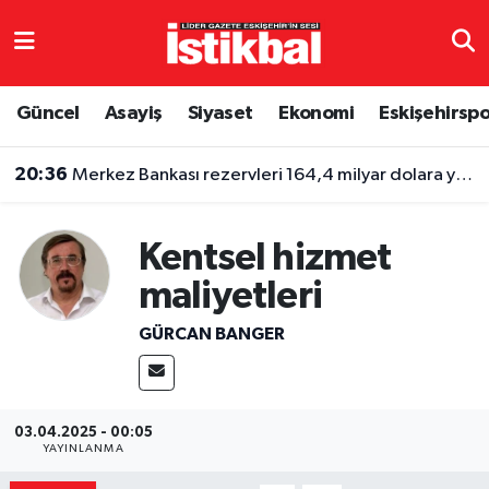
Eskişehirspor
Eskişehir Nöbetçi Eczaneler
Güncel
Asayiş
Siyaset
Ekonomi
Eskişehirsp
Güncel
Eskişehir Hava Durumu
20:36
Merkez Bankası rezervleri 164,4 milyar dolara yükseldi
Asayiş
Eskişehir Namaz Vakitleri
Kentsel hizmet
Siyaset
Eskişehir Trafik Yoğunluk Haritası
maliyetleri
Spor
TFF 3.Lig 4.Grup Puan Durumu ve Fikstür
GÜRCAN BANGER
Eğitim
Tüm Manşetler
Ekonomi
Son Dakika Haberleri
03.04.2025 - 00:05
YAYINLANMA
Sağlık
Haber Arşivi