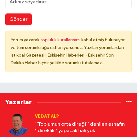
Gönder
Yorum yazarak
topluluk kurallarımızı
kabul etmiş bulunuyor
ve tüm sorumluluğu üstleniyorsunuz. Yazılan yorumlardan
İstikbal Gazetesi | Eskişehir Haberleri - Eskişehir Son
Dakika Haber hiçbir şekilde sorumlu tutulamaz.
Yazarlar
VEDAT ALP
‘’Toplumun orta direği’’ denilen esnafın
‘’direklik’’ yapacak hali yok