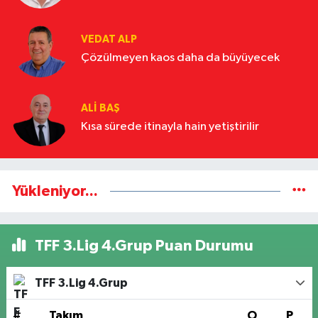
VEDAT ALP
Çözülmeyen kaos daha da büyüyecek
ALI BAŞ
Kısa sürede itinayla hain yetiştirilir
Yükleniyor...
TFF 3.Lig 4.Grup Puan Durumu
TFF 3.Lig 4.Grup
#
Takım
O
P