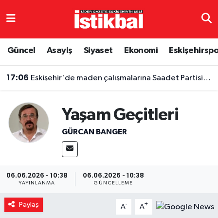
Eskişehirspor
Eskişehir Nöbetçi Eczaneler
Güncel
Asayiş
Siyaset
Ekonomi
Eskişehirsp
Güncel
Eskişehir Hava Durumu
17:06
Eskişehir'de maden çalışmalarına Saadet Partisi'nden tepki: “Kâr hırsına kurban ettirmeyeceğiz”
Asayiş
Eskişehir Namaz Vakitleri
Yaşam Geçitleri
Siyaset
Eskişehir Trafik Yoğunluk Haritası
GÜRCAN BANGER
Spor
TFF 3.Lig 4.Grup Puan Durumu ve Fikstür
Eğitim
Tüm Manşetler
06.06.2026 - 10:38
06.06.2026 - 10:38
YAYINLANMA
GÜNCELLEME
Ekonomi
Son Dakika Haberleri
Paylaş
-
+
A
A
Sağlık
Haber Arşivi