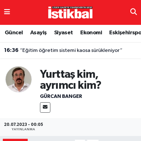
Eskişehirspor
Eskişehir Nöbetçi Eczaneler
Güncel
Asayiş
Siyaset
Ekonomi
Eskişehirsp
Güncel
Eskişehir Hava Durumu
16:36
“Eğitim öğretim sistemi kaosa sürükleniyor”
Asayiş
Eskişehir Namaz Vakitleri
Yurttaş kim,
Siyaset
Eskişehir Trafik Yoğunluk Haritası
ayrımcı kim?
Spor
TFF 3.Lig 4.Grup Puan Durumu ve Fikstür
GÜRCAN BANGER
Eğitim
Tüm Manşetler
Ekonomi
Son Dakika Haberleri
20.07.2023 - 00:05
YAYINLANMA
Sağlık
Haber Arşivi